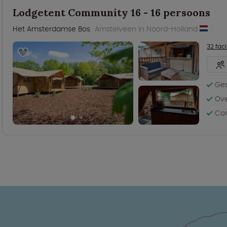
Lodgetent Community 16 - 16 persoons
Het Amsterdamse Bos
Amstelveen in Noord-Holland
32 faci
Ges
Ove
Com