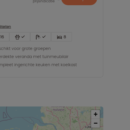
prijsindicatie
liteiten
16
8
chikt voor grote groepen
rdekte veranda met tuinmeubilair
pleet ingerichte keuken met koelkast
+
−