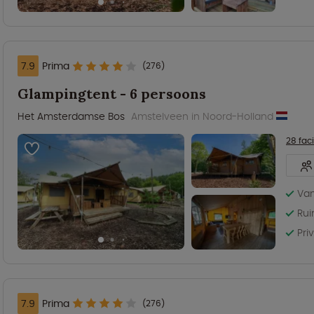
7.9
Prima
(276)
Glampingtent - 6 persoons
Het Amsterdamse Bos
Amstelveen in Noord-Holland
28 faci
Van
Rui
Pri
7.9
Prima
(276)