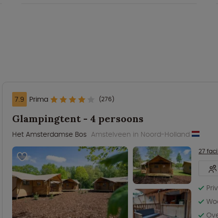
7.9
Prima
(276)
Glampingtent - 4 persoons
Het Amsterdamse Bos
Amstelveen in Noord-Holland
27 faci
Pri
Woo
Ove