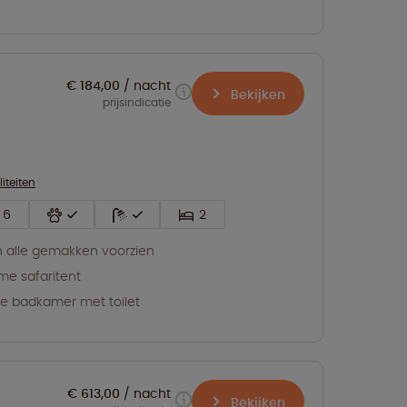
€ 184,00
nacht
Bekijken
prijsindicatie
liteiten
6
2
 alle gemakken voorzien
me safaritent
ve badkamer met toilet
€ 613,00
nacht
Bekijken