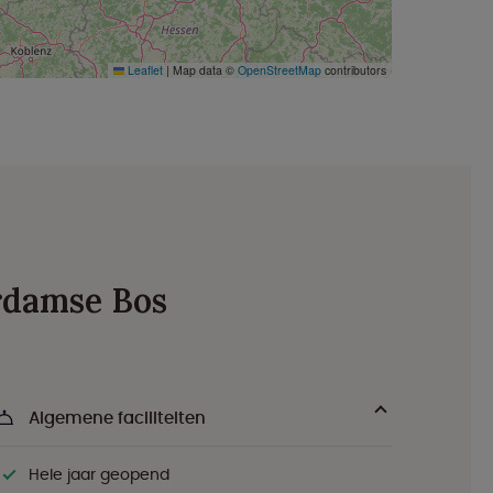
Leaflet
|
Map data ©
OpenStreetMap
contributors
erdamse Bos
Algemene faciliteiten
Hele jaar geopend