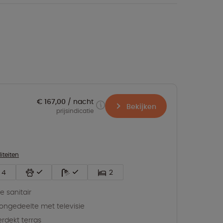
€ 167,00
nacht
Bekijken
prijsindicatie
liteiten
4
2
ve sanitair
ngedeelte met televisie
rdekt terras