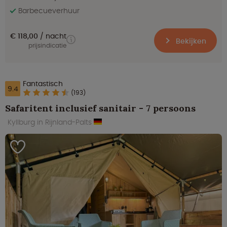
Barbecueverhuur
€ 118,00
nacht
Bekijken
prijsindicatie
Fantastisch
9.4
(193)
Safaritent inclusief sanitair - 7 persoons
Kyllburg in Rijnland-Palts