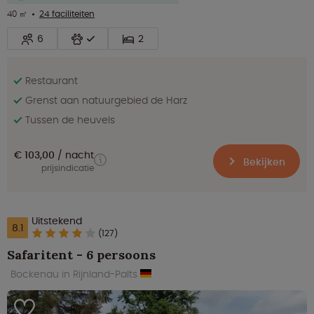
40 ㎡
24 faciliteiten
6
2
Restaurant
Grenst aan natuurgebied de Harz
Tussen de heuvels
€ 103,00
nacht
Bekijken
prijsindicatie
Uitstekend
8.1
(127)
Safaritent - 6 persoons
Bockenau in Rijnland-Palts