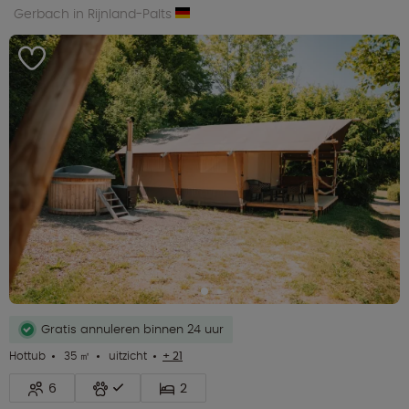
Gerbach in Rijnland-Palts
Gratis annuleren binnen 24 uur
Hottub
35 ㎡
uitzicht
+ 21
6
2