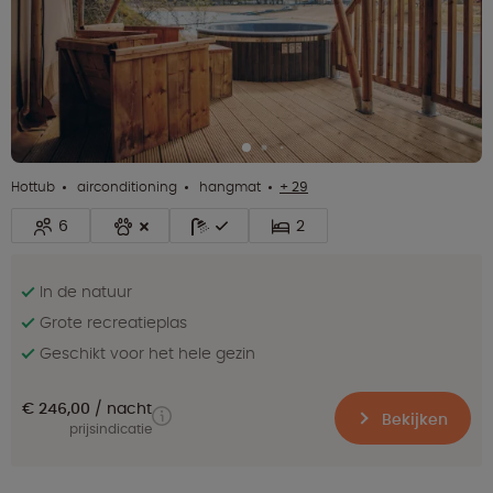
Hottub
airconditioning
hangmat
+ 29
6
2
In de natuur
Grote recreatieplas
Geschikt voor het hele gezin
€ 246,00
nacht
Bekijken
prijsindicatie