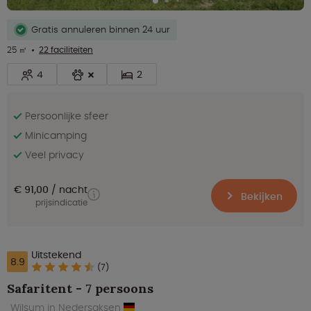
Gratis annuleren binnen 24 uur
25 ㎡
22 faciliteiten
4
2
Persoonlijke sfeer
Minicamping
Veel privacy
€ 91,00
nacht
Bekijken
prijsindicatie
Uitstekend
8.9
(7)
Safaritent - 7 persoons
Wilsum in Nedersaksen