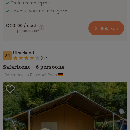
Grote recreatieplas
Geschikt voor het hele gezin
€ 201,00
nacht
Bekijken
prijsindicatie
Uitstekend
8.1
(127)
Safaritent - 6 persoons
Bockenau in Rijnland-Palts