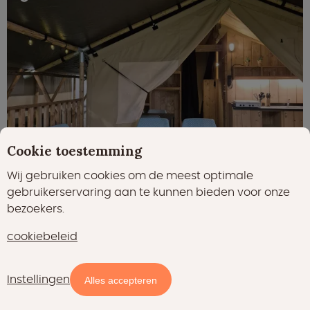
Cookie toestemming
Wij gebruiken cookies om de meest optimale
gebruikerservaring aan te kunnen bieden voor onze
Gratis annuleren binnen 24 uur
bezoekers.
25 ㎡
uitzicht
+ 25
cookiebeleid
4
2
Instellingen
Kaart
Filters
Alles accepteren
Familiecamping
Tussen de heuvels