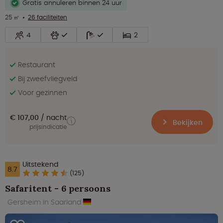
Gratis annuleren binnen 24 uur
25 ㎡
26 faciliteiten
4
2
Restaurant
Bij zweefvliegveld
Voor gezinnen
€ 107,00
nacht
Bekijken
prijsindicatie
Uitstekend
8.7
(125)
Safaritent - 6 persoons
Gersheim in Saarland