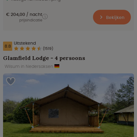
€ 204,00
nacht
Bekijken
prijsindicatie
Uitstekend
8.8
(1519)
Glamfield Lodge - 4 persoons
Wilsum in Nedersaksen