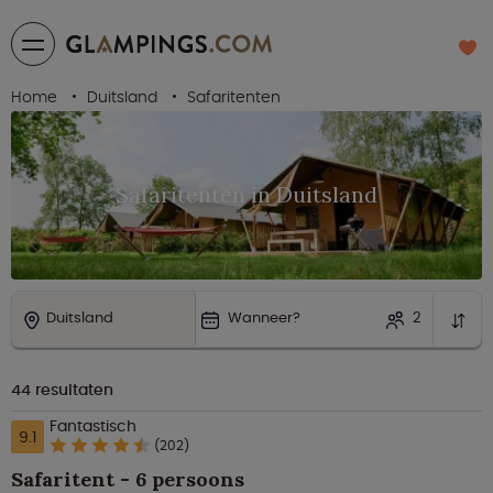
Home
Duitsland
Safaritenten
Safaritenten in Duitsland
Duitsland
Wanneer?
2
44
resultaten
Fantastisch
9.1
(202)
Safaritent - 6 persoons