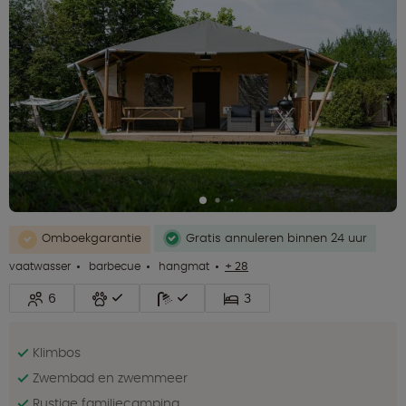
Omboekgarantie
Gratis annuleren binnen 24 uur
vaatwasser
barbecue
hangmat
+ 28
6
3
Klimbos
Zwembad en zwemmeer
Rustige familiecamping