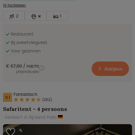
19 faciliteiten
2
1
Restaurant
Bij zweefvliegveld
Voor gezinnen
€ 67,00
nacht
Bekijken
prijsindicatie
Fantastisch
9.1
(202)
Safaritent - 4 persoons
Gerbach in Rijnland-Palts