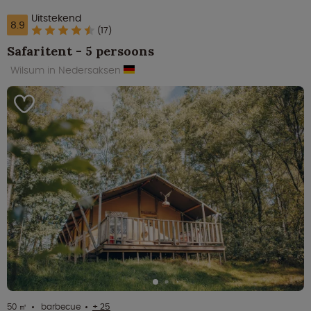
Uitstekend
8.9
(17)
Safaritent - 5 persoons
Wilsum in Nedersaksen
50 ㎡
barbecue
+ 25