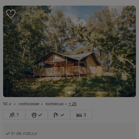
50 ㎡
vaatwasser
barbecue
+ 25
7
3
In de natuur