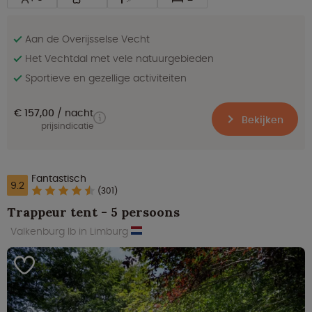
Aan de Overijsselse Vecht
Het Vechtdal met vele natuurgebieden
Sportieve en gezellige activiteiten
€ 157,00
nacht
Bekijken
prijsindicatie
Fantastisch
9.2
(301)
Trappeur tent - 5 persoons
Valkenburg lb in Limburg