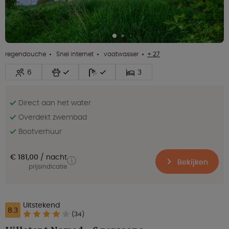
regendouche
Snel internet
vaatwasser
+ 27
6
3
Direct aan het water
Overdekt zwembad
Bootverhuur
€ 181,00
nacht
Bekijken
prijsindicatie
Uitstekend
8.3
(34)