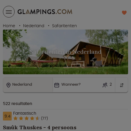
Home
Nederland
Safaritenten
Safaritenten in Nederland
Nederland
Wanneer?
2
522
resultaten
Fantastisch
9.4
(77)
Smûk Thuskes - 4 persoons