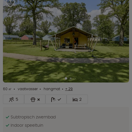
60 ㎡
vaatwasser
hangmat
+ 29
5
2
Subtropisch zwembad
Indoor speeltuin