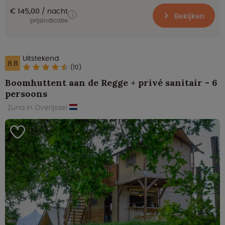
€ 145,00
nacht
Bekijken
prijsindicatie
Uitstekend
8.8
(10)
Boomhuttent aan de Regge + privé sanitair - 6
persoons
Zuna in Overijssel