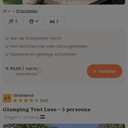
20 ㎡
18 faciliteiten
5
2
Aan de Overijsselse Vecht
Het Vechtdal met vele natuurgebieden
Sportieve en gezellige activiteiten
€ 95,00
nacht
Bekijken
prijsindicatie
Uitstekend
8.5
(241)
Glamping Tent Luxe - 5 persoons
Roggel in Limburg