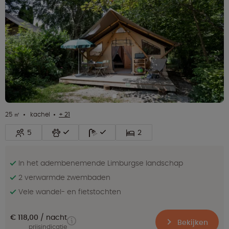
25 ㎡
kachel
+ 21
5
2
In het adembenemende Limburgse landschap
2 verwarmde zwembaden
Vele wandel- en fietstochten
€ 118,00
nacht
Bekijken
prijsindicatie