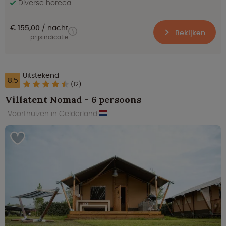
Diverse horeca
€ 155,00
nacht
Bekijken
prijsindicatie
Uitstekend
8.5
(12)
Villatent Nomad - 6 persoons
Voorthuizen in Gelderland