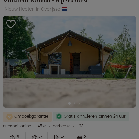
Villatent Nomad - 6 persoons
Nieuw Heeten in Overijssel
Omboekgarantie
Gratis annuleren binnen 24 uur
airconditioning
45 ㎡
barbecue
+ 28
6
2