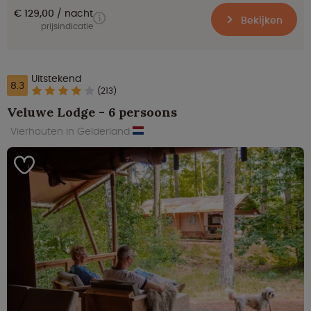
€ 129,00
nacht
Bekijken
prijsindicatie
Uitstekend
8.3
(213)
Veluwe Lodge - 6 persoons
Vierhouten in Gelderland