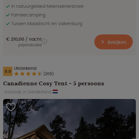
In natuurgebied Meerssenerbroek
Familiecamping
Tussen Maastricht en Valkenburg
€ 210,00
nacht
Bekijken
prijsindicatie
Uitstekend
8.8
(209)
Canadienne Cosy Tent - 5 persoons
Kootwijk in Gelderland