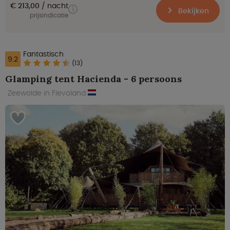
€ 213,00
nacht
Bekijken
prijsindicatie
Fantastisch
9.2
(13)
Glamping tent Hacienda - 6 persoons
Zeewolde in Flevoland