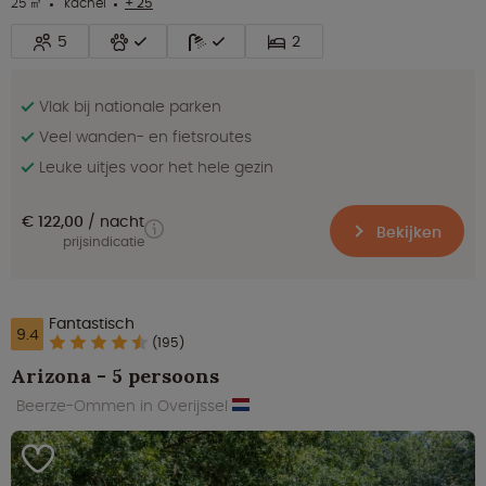
25 ㎡
kachel
+ 25
5
2
Vlak bij nationale parken
Veel wanden- en fietsroutes
Leuke uitjes voor het hele gezin
€ 122,00
nacht
Bekijken
prijsindicatie
Fantastisch
9.4
(195)
Arizona - 5 persoons
Beerze-Ommen in Overijssel