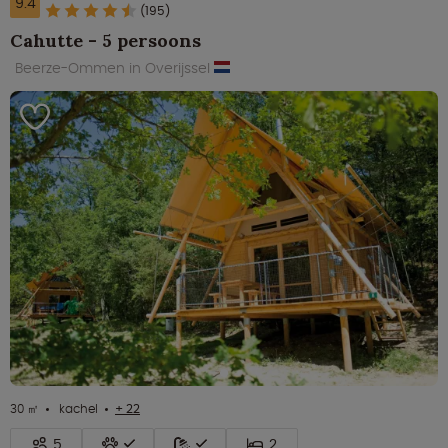
9.4
(195)
Cahutte - 5 persoons
Beerze-Ommen in Overijssel
30 ㎡
kachel
+ 22
5
2