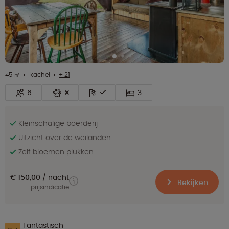
45 ㎡
kachel
+ 21
6
3
Kleinschalige boerderij
Uitzicht over de weilanden
Zelf bloemen plukken
€ 150,00
nacht
Bekijken
prijsindicatie
Fantastisch