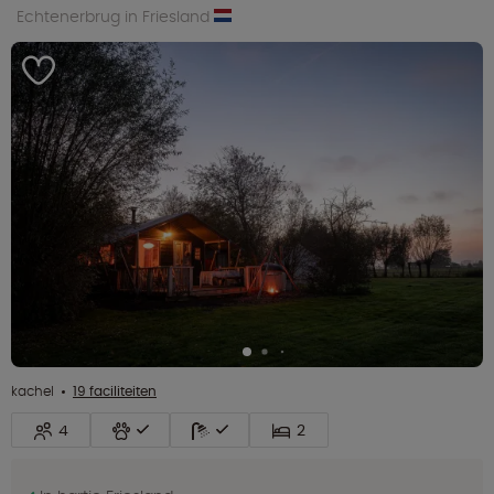
Echtenerbrug in Friesland
kachel
19 faciliteiten
4
2