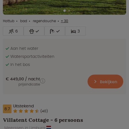
Hottub
bad
regendouche
+ 30
6
3
Aan het water
Watersportactiviteiten
In het bos
€ 449,00
nacht
Bekijken
prijsindicatie
Uitstekend
8.7
(40)
Villatent Cottage - 6 persoons
Meerssen in Limburg