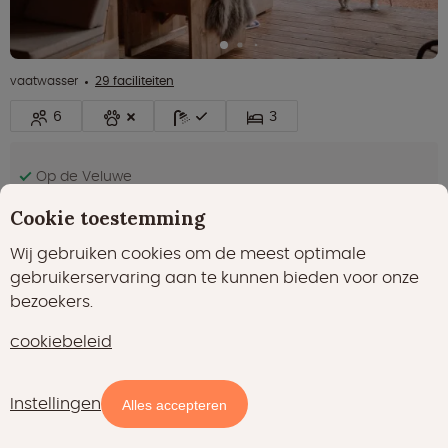
vaatwasser
29 faciliteiten
6
3
Op de Veluwe
Zwembaden met glijbaan
Cookie toestemming
Manege op de camping
Wij gebruiken cookies om de meest optimale
gebruikerservaring aan te kunnen bieden voor onze
€ 175,00
nacht
Bekijken
bezoekers.
prijsindicatie
cookiebeleid
Fantastisch
9.4
(77)
Instellingen
Kaart
Filters
Alles accepteren
Smûk Grutte Bell Tent - 4 persoons