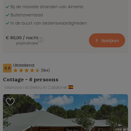
Bij de mooiste stranden van Almería
Buitenzwembad
In de buurt van bezienswaardigheden
€ 80,00
nacht
Bekijken
prijsindicatie
Uitstekend
8.8
(184)
Cottage - 6 persoons
Vilanova i la Geltrú in Catalonië