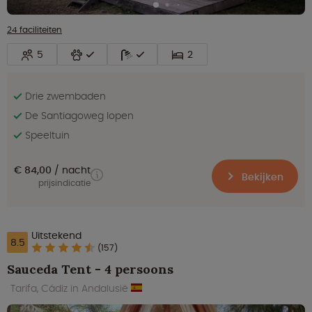
24 faciliteiten
5
2
Drie zwembaden
De Santiagoweg lopen
Speeltuin
€ 84,00
nacht
Bekijken
prijsindicatie
Uitstekend
8.5
(157)
Sauceda Tent - 4 persoons
Tarifa, Cádiz in Andalusië