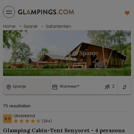
Home
Spanje
Safaritenten
Safaritenten in Spanje
Spanje
Wanneer?
2
75
resultaten
Uitstekend
8.6
(394)
Glamping Cabin-Tent Senyoret - 4 persoons