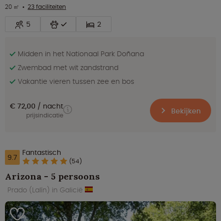
20 ㎡
23 faciliteiten
5
2
Midden in het Nationaal Park Doñana
Zwembad met wit zandstrand
Vakantie vieren tussen zee en bos
€ 72,00
nacht
Bekijken
prijsindicatie
Fantastisch
9.7
(54)
Arizona - 5 persoons
Prado (Lalín) in Galicië