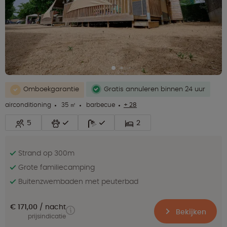
Omboekgarantie
Gratis annuleren binnen 24 uur
airconditioning
35 ㎡
barbecue
+ 28
5
2
Strand op 300m
Grote familiecamping
Buitenzwembaden met peuterbad
€ 171,00
nacht
Bekijken
prijsindicatie