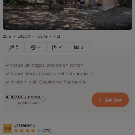
25 ㎡
uitzicht
kachel
+ 21
5
2
Keuze uit lodges, chalets en tenten
Vanaf de glamping zo het natuurpark in
Midden in de Catalaanse Pyreneeën
€ 107,00
nacht
Bekijken
prijsindicatie
Uitstekend
8.1
(272)