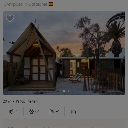
L'Ampolla in Catalonië
20 ㎡
19 faciliteiten
4
1