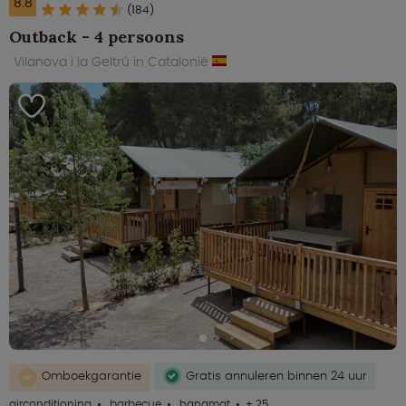
8.8
(184)
Outback - 4 persoons
Vilanova i la Geltrú in Catalonië
Omboekgarantie
Gratis annuleren binnen 24 uur
airconditioning
barbecue
hangmat
+ 25