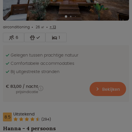
airconditioning
26 ㎡
+ 13
6
1
Gelegen tussen prachtige natuur
Comfortabele accommodaties
Bij uitgestrekte stranden
€ 83,00
nacht
Bekijken
prijsindicatie
Uitstekend
8.5
(294)
Hanna - 4 persoons