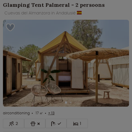
Glamping Tent Palmeral - 2 persoons
Cuevas del Almanzora in Andalusië
airconditioning
17 ㎡
+ 13
2
1