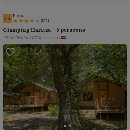
Prima
7.5
(187)
Glamping Haritza - 5 persoons
ETXARRI-ARANATZ in Navarra