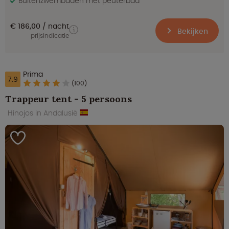
Buitenzwembaden met peuterbad
€ 186,00
nacht
Bekijken
prijsindicatie
Prima
7.9
(100)
Trappeur tent - 5 persoons
Hinojos in Andalusië