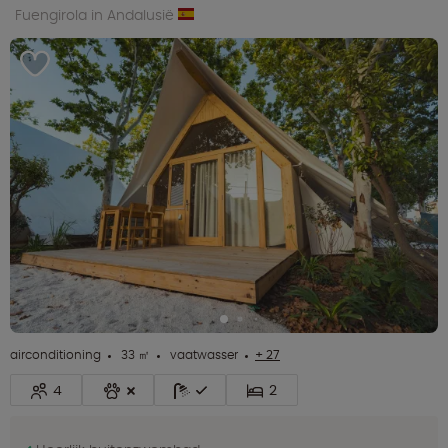
Fuengirola in Andalusië
airconditioning
33 ㎡
vaatwasser
+ 27
4
2