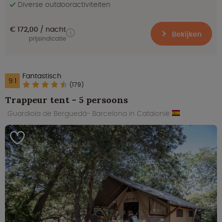
Diverse outdooractiviteiten
€ 172,00
nacht
Bekijken
prijsindicatie
Fantastisch
9.1
(179)
Trappeur tent - 5 persoons
Guardiola de Berguedà- Barcelona in Catalonië