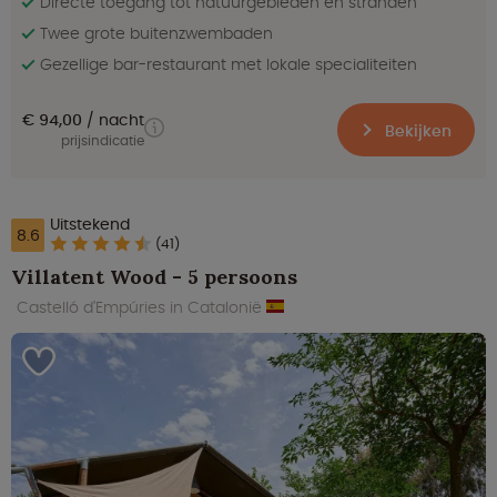
Directe toegang tot natuurgebieden en stranden
Twee grote buitenzwembaden
Gezellige bar-restaurant met lokale specialiteiten
€ 94,00
nacht
Bekijken
prijsindicatie
Uitstekend
8.6
(41)
Villatent Wood - 5 persoons
Castelló d'Empúries in Catalonië