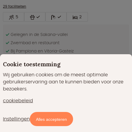
29 faciliteiten
5
2
Gelegen in de Sakana-vallei
Zwembad en restaurant
Bij Pamplona en Vitoria-Gasteiz
Cookie toestemming
€ 110,00
nacht
Bekijken
prijsindicatie
Wij gebruiken cookies om de meest optimale
gebruikerservaring aan te kunnen bieden voor onze
bezoekers.
Uitstekend
8.5
(157)
cookiebeleid
Algaida Tent - 4 persoons
Tarifa, Cádiz in Andalusië
Instellingen
Kaart
Filters
Alles accepteren