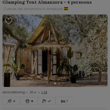
Glamping Tent Almanzora - 4 persoons
Cuevas del Almanzora in Andalusië
airconditioning
20 ㎡
+ 23
4
1