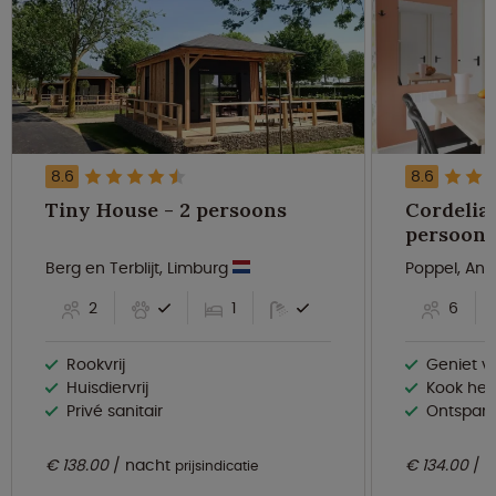
8.6
8.6
Tiny House - 2 persoons
Cordelia 
persoons
Berg en Terblijt, Limburg
Poppel, An
2
1
6
Rookvrij
Geniet van verse 
Huisdiervrij
Kook heerlijke ma
Privé sanitair
Ontspan samen
€ 138.00
nacht
€ 134.00
n
prijsindicatie