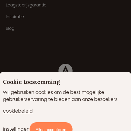
Laagsteprijsgarantie
Inspiratie
Blog
Cookie toestemming
Cookies
Privacyverklaring
Cookiebeleid
Wij gebruiken cookies om de best mogelijke
gebruikerservaring te bieden aan onze bezoekers.
22000 vind-ik-leuks
17400 volgers
cookiebeleid
15700 volgers
Instellingen
Beschikbaarheid en prijzen
Alles accepteren