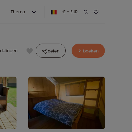
Thema
€ - EUR
rdelingen
delen
boeken