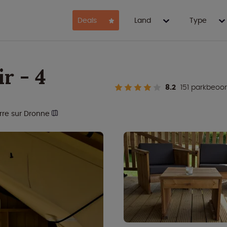
Deals
Land
Type
ir - 4
8.2
151 parkbeoo
rre sur Dronne