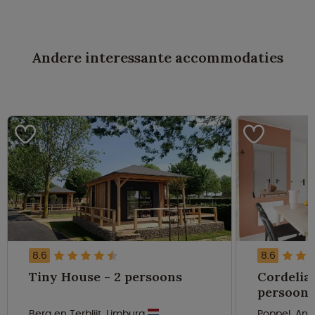
Andere interessante accommodaties
8.6
8.6
Tiny House - 2 persoons
Cordelia 
persoons
Berg en Terblijt, Limburg
Poppel, An