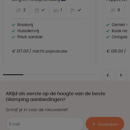
2
1
6
Rookvrij
Geniet van verse 
Huisdiervrij
Kook heerlijke ma
Privé sanitair
Ontspan samen
€ 137.00
nacht
€ 136.00
n
prijsindicatie
Altijd als eerste op de hoogte van de beste
Glamping aanbiedingen?
Schrijf je in voor de nieuwsbrief
Inschrijven