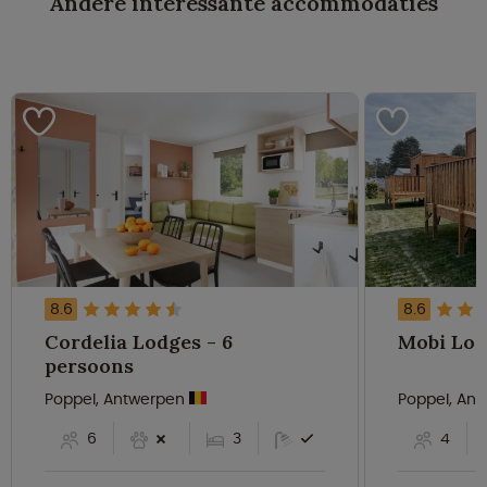
Andere interessante accommodaties
8.6
8.6
Cordelia Lodges - 6
persoons
Poppel, Antwerpen
Poppel, An
6
3
4