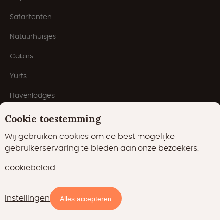
Safaritenten
Natuurhuisjes
Cabins
Yurts
Havenlodges
Pods
Cookie toestemming
Domes
Wij gebruiken cookies om de best mogelijke
gebruikerservaring te bieden aan onze bezoekers.
Populaire thema's
cookiebeleid
Bijzondere overnachting
Instellingen
Beschikbaarheid en prijzen
Alles accepteren
Met uw hond