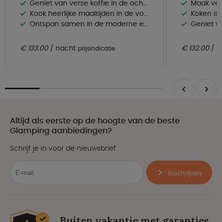
Geniet van verse koffie in de ochtend met het koffiezetapparaat
Maak verbinding 
Kook heerlijke maaltijden in de volledig uitgeruste open keuken
Koken is een p
Ontspan samen in de moderne en gezellige leefruimte
Geniet va
€ 133.00
nacht
€ 132.00
n
prijsindicatie
Altijd als eerste op de hoogte van de beste
Glamping aanbiedingen?
Schrijf je in voor de nieuwsbrief
Inschrijven
Buiten vakantie met garanties