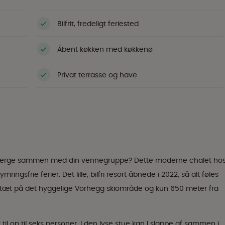
Bilfrit, fredeligt feriested
Åbent køkken med køkkenø
Privat terrasse og have
ske bjerge sammen med din vennegruppe? Dette moderne chalet ho
ingsfrie ferier. Det lille, bilfri resort åbnede i 2022, så alt føles
et, tæt på det hyggelige Vorhegg skiområde og kun 650 meter fra
t til op til seks personer. I den lyse stue kan I slappe af sammen i