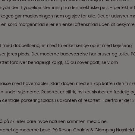
nyde den hyggelige stemning fra den elektriske pejs – perfekt ef
kogeø gør madlavningen nem og sjov for alle. Det er udstyret m
 en solid morgenmad eller en enkel aftensmad uden at bekymre
 Et med dobbeltseng, et med to enkeltsenge og et med køjeseng.
hver jeres plads. Det moderne badeværelse har bruser og toilet. P
tet forbliver behageligt køligt, så du sover godt, selv om
rasse med havemøbler. Start dagen med en kop kaffe i den frisk
 under stjernerne. Resortet er bilfrit, hvilket skaber en fredelig o
 centrale parkeringsplads i udkanten af resortet – derfra er der 
tå på ski eller bare nyde naturen sammen med dine
rtabel og moderne base. På Resort Chalets & Glamping Nassfeld