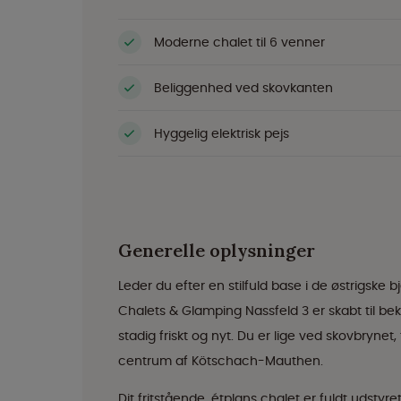
Moderne chalet til 6 venner
Beliggenhed ved skovkanten
Hyggelig elektrisk pejs
Generelle oplysninger
Leder du efter en stilfuld base i de østrig
Chalets & Glamping Nassfeld 3 er skabt til bekymr
stadig friskt og nyt. Du er lige ved skovbryn
centrum af Kötschach-Mauthen.
Dit fritstående, étplans chalet er fuldt udstyre