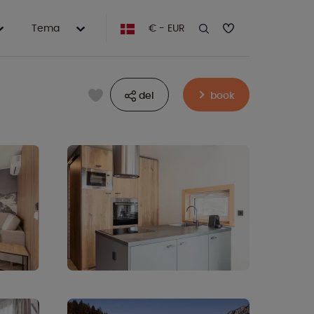
Tema
€ - EUR
del
book