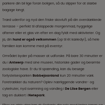
parkere din bil lige foran boligen, så du slipper for at slæbe
bagage langt.
Træd udenfor og nyd den friske skovluft på din overdækkede
terrasse – perfekt til afslappede morgenmad, hyggelige
aftener eller et glas vin efter en dag fyldt med aktiviteter. Og
ja, din
hund er også velkommen
(op til ét kæledyr), så hele
familien kan komme med på eventyr.
Området byder på masser at udforske. På bare 30 minutter er
du i
Antwerp
med sine museer, historiske gader og berømte
zoologiske have. Er du til spænding, kan du besøge
forlystelsesparken
Bobbejaanland
kun 20 minutter væk.
Foretrækker du naturen? Oplev nærliggende vandre- og
cykelruter, nyd svømning og vandleg i
De Lilse Bergen
eller
tag en dukkert i
Netepark
.