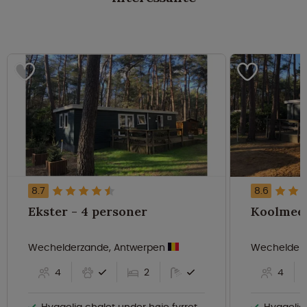
8.7
8.6
Ekster - 4 personer
Wechelderzande, Antwerpen
Wechelderz
4
2
4