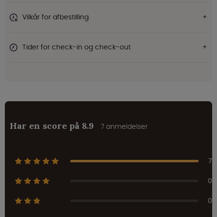
Vilkår for afbestilling
Tider for check-in og check-out
Har en score på 8.9
7 anmeldelser
7
0
0