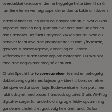
overdækket terrasse er denne hyggelige hytte ideel til små
familier eller en vennegruppe, der ønsker at koble af i skoven.
Indenfor finder du en varm og indbydende stue, hvor du kan
slappe af med en bog, spille spil eller bare hvile ud efter en
dag udendørs. Det fuldt udstyrede køkken har alt, hvad du
behøver for at lave dine yndlingsretter: et køle-/fryseskab,
gaskomfur, mikrobølgeovn, elkedel og en Senseo-
kaffemaskine til den første kop om morgenen. Du skal blot
tage dine dagligvarer med, så er du klar.
Chalet Specht har
to soveværelser
: ét med en behagelig
dobbeltseng og ét med køjeseng – ideelt til børn, der elsker
det sjove ved at sove i køje. Badeværelset er kompakt, men
fuldt udstyret med bruser, håndvask og toilet. Gratis Wi-Fi og
digital-tv sørger for underholdning, og effektiv opvarmning
gør denne chalet til et godt valg hele året rundt. Du kan