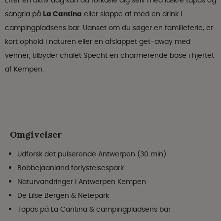
Efter en aktiv dag kan du forkæle dig selv med lækre tapas og
sangria på
La Cantina
eller slappe af med en drink i
campingpladsens bar. Uanset om du søger en familieferie, et
kort ophold i naturen eller en afslappet get-away med
venner, tilbyder chalet Specht en charmerende base i hjertet
af Kempen.
Omgivelser
Udforsk det pulserende Antwerpen (30 min)
Bobbejaanland forlystelsespark
Naturvandringer i Antwerpen Kempen
De Lilse Bergen & Netepark
Tapas på La Cantina & campingpladsens bar