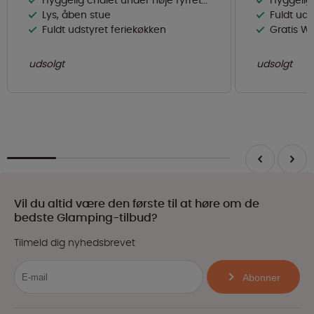
Hyggelig chalet under høje fyrretræer
Hyggelig
Lys, åben stue
Fuldt uds
Fuldt udstyret feriekøkken
Gratis Wi
udsolgt
udsolgt
Vil du altid være den første til at høre om de
bedste Glamping-tilbud?
Tilmeld dig nyhedsbrevet
Abonner