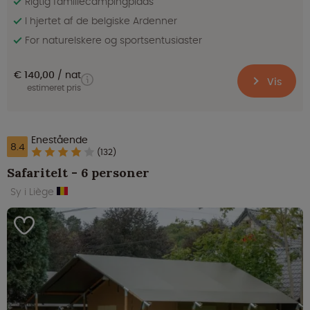
Rigtig familiecampingplads
I hjertet af de belgiske Ardenner
For naturelskere og sportsentusiaster
€ 140,00
nat
Vis
estimeret pris
Enestående
8.4
(132)
Safaritelt - 6 personer
Sy i Liège