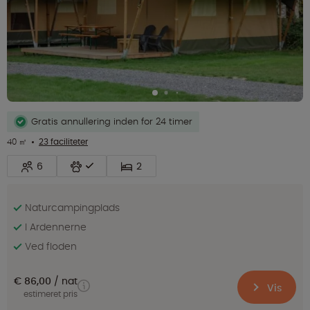
Gratis annullering inden for 24 timer
40 ㎡
23 faciliteter
6
2
Naturcampingplads
I Ardennerne
Ved floden
€ 86,00
nat
Vis
estimeret pris