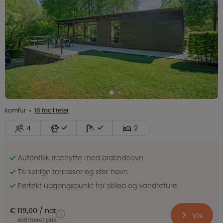
komfur
18 faciliteter
4
2
Autentisk træhytte med brændeovn
To solrige terrasser og stor have
Perfekt udgangspunkt for skiløb og vandreture
€ 119,00
nat
Vis
estimeret pris