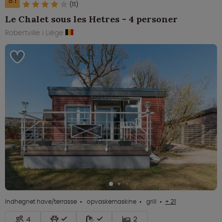
8.1
(11)
Le Chalet sous les Hetres - 4 personer
Robertville i Liège
Indhegnet have/terrasse
opvaskemaskine
grill
+ 21
4
2