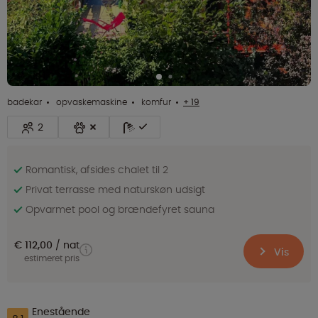
badekar
opvaskemaskine
komfur
+ 19
2
Romantisk, afsides chalet til 2
Privat terrasse med naturskøn udsigt
Opvarmet pool og brændefyret sauna
€ 112,00
nat
Vis
estimeret pris
Enestående