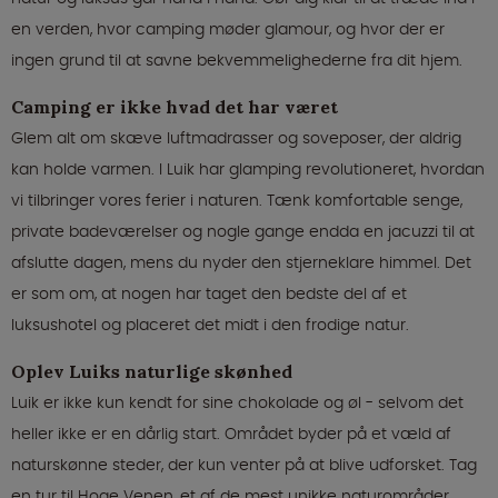
en verden, hvor camping møder glamour, og hvor der er
ingen grund til at savne bekvemmelighederne fra dit hjem.
Camping er ikke hvad det har været
Glem alt om skæve luftmadrasser og soveposer, der aldrig
kan holde varmen. I Luik har glamping revolutioneret, hvordan
vi tilbringer vores ferier i naturen. Tænk komfortable senge,
private badeværelser og nogle gange endda en jacuzzi til at
afslutte dagen, mens du nyder den stjerneklare himmel. Det
er som om, at nogen har taget den bedste del af et
luksushotel og placeret det midt i den frodige natur.
Oplev Luiks naturlige skønhed
Luik er ikke kun kendt for sine chokolade og øl - selvom det
heller ikke er en dårlig start. Området byder på et væld af
naturskønne steder, der kun venter på at blive udforsket. Tag
en tur til Hoge Venen, et af de mest unikke naturområder,