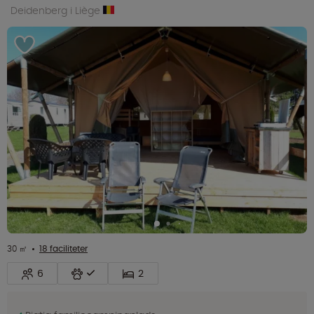
Deidenberg i Liège
30 ㎡
18 faciliteter
6
2