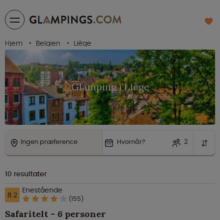
Hjem
Belgien
Liège
Glamping i Liège
Ingen præference
Hvornår?
2
10
resultater
Enestående
8.2
(155)
Safaritelt - 6 personer