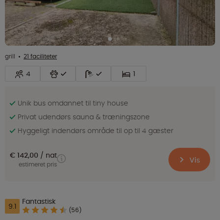
grill
21 faciliteter
4
1
Unik bus omdannet til tiny house
Privat udendørs sauna & træningszone
Hyggeligt indendørs område til op til 4 gæster
€ 142,00
nat
Vis
estimeret pris
Fantastisk
9.1
(56)