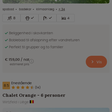
spabad
badekar
klimaanlæg
+ 34
8
4
Beliggenhed i skovkanten
Boblebad til afslapning efter vandreturen
Perfekt til grupper og to familier
€ 159,00
nat
Vis
estimeret pris
Enestående
8.5
(14)
Chalet Orange - 6 personer
Wirtzfeld i Liège