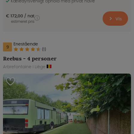
Kæledyrsvenligt ophold med privat have
€ 172,00
nat
Vis
estimeret pris
Enestående
9
(1)
Reebus - 4 personer
Arbrefontaine i Liège