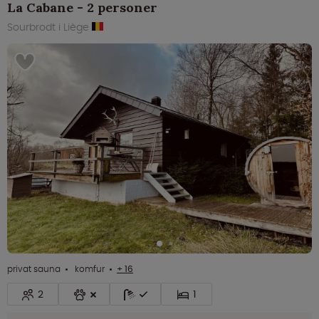
La Cabane - 2 personer
Sourbrodt i Liège
privat sauna
komfur
+ 16
2
1