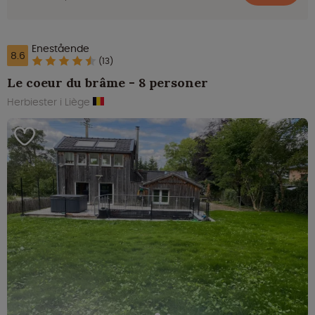
Enestående
8.6
(13)
Le coeur du brâme - 8 personer
Herbiester i Liège