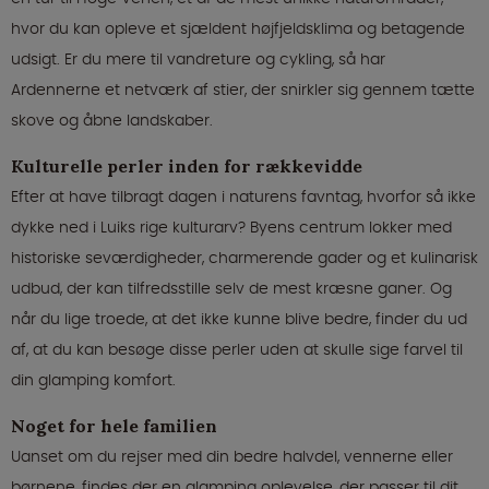
hvor du kan opleve et sjældent højfjeldsklima og betagende
udsigt. Er du mere til vandreture og cykling, så har
Ardennerne et netværk af stier, der snirkler sig gennem tætte
skove og åbne landskaber.
Kulturelle perler inden for rækkevidde
Efter at have tilbragt dagen i naturens favntag, hvorfor så ikke
dykke ned i Luiks rige kulturarv? Byens centrum lokker med
historiske seværdigheder, charmerende gader og et kulinarisk
udbud, der kan tilfredsstille selv de mest kræsne ganer. Og
når du lige troede, at det ikke kunne blive bedre, finder du ud
af, at du kan besøge disse perler uden at skulle sige farvel til
din glamping komfort.
Noget for hele familien
Uanset om du rejser med din bedre halvdel, vennerne eller
børnene, findes der en glamping oplevelse, der passer til dit