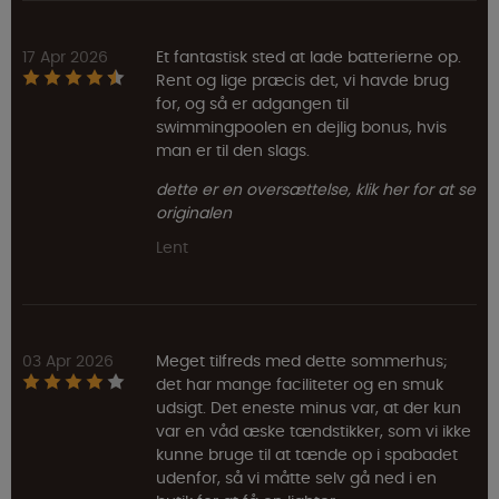
17 Apr 2026
Et fantastisk sted at lade batterierne op.
Rent og lige præcis det, vi havde brug
for, og så er adgangen til
swimmingpoolen en dejlig bonus, hvis
man er til den slags.
dette er en oversættelse, klik her for at se
originalen
Lent
03 Apr 2026
Meget tilfreds med dette sommerhus;
det har mange faciliteter og en smuk
udsigt. Det eneste minus var, at der kun
var en våd æske tændstikker, som vi ikke
kunne bruge til at tænde op i spabadet
udenfor, så vi måtte selv gå ned i en