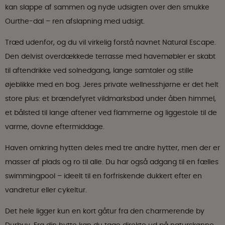
kan slappe af sammen og nyde udsigten over den smukke
Ourthe-dal – ren afslapning med udsigt.
Træd udenfor, og du vil virkelig forstå navnet Natural Escape.
Den delvist overdækkede terrasse med havemøbler er skabt
til aftendrikke ved solnedgang, lange samtaler og stille
øjeblikke med en bog. Jeres private wellnesshjørne er det helt
store plus: et brændefyret vildmarksbad under åben himmel,
et bålsted til lange aftener ved flammerne og liggestole til de
varme, dovne eftermiddage.
Haven omkring hytten deles med tre andre hytter, men der er
masser af plads og ro til alle. Du har også adgang til en fælles
swimmingpool – ideelt til en forfriskende dukkert efter en
vandretur eller cykeltur.
Det hele ligger kun en kort gåtur fra den charmerende by