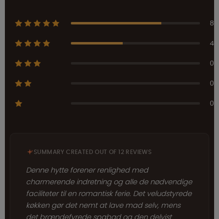
8
4
0
0
0
SUMMARY CREATED OUT OF 12 REVIEWS
Denne hytte forener renlighed med
charmerende indretning og alle de nødvendige
faciliteter til en romantisk ferie. Det veludstyrede
køkken gør det nemt at lave mad selv, mens
det brændefyrede spabad og den delvist