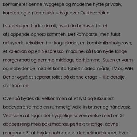
kombinerer denne hyggelige og moderne hytte privatliv,
komfort og en fantastisk udsigt over Ourthe-dalen.
I stueetagen finder du alt, hvad du behøver for et
afslappende ophold sammen. Det kompakte, men fuldt
udstyrede tekøkken har kogeplader, en kombimikrobølgeovn,
et køleskab og en Nespresso-maskine, så I kan nyde lange
morgenmad og nemme middage derhjemme. Stuen er varm
og indbydende med et komfortabelt siddeområde, TV og WiFi.
Der er også et separat toilet på denne etage – lille detalje,
stor komfort.
Ovenpå bydes du velkommen af et lyst og luksuriøst
badeværelse med en rummelig walk-in bruser og håndvask.
Ved siden af ligger det hyggelige soveværelse med en XL
dobbeltseng med boksmadras, perfekt til lange, dovne
morgener. Et af højdepunkterne er dobbeltbadekarret, hvor I