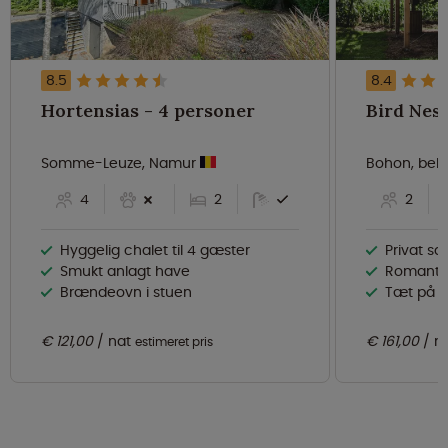
8.5
8.4
Hortensias - 4 personer
Somme-Leuze, Namur
Bohon, bel
4
2
2
Hyggelig chalet til 4 gæster
Privat s
Smukt anlagt have
Romantisk
Brændeovn i stuen
Tæt på D
€ 121,00
nat
€ 161,00
n
estimeret pris