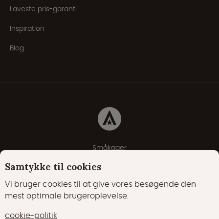
Laveste pris-garanti
Inspiration
Blog
Småkager
Erklæring om beskyttelse af personlige oplysninger
Samtykke til cookies
Cookie-politik
Vi bruger cookies til at give vores besøgende den
mest optimale brugeroplevelse.
22000 Synes godt om
17400 følgere
cookie-politik