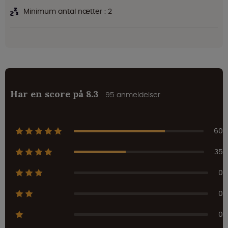
Minimum antal nætter : 2
Har en score på 8.3
95 anmeldelser
60
35
0
0
0