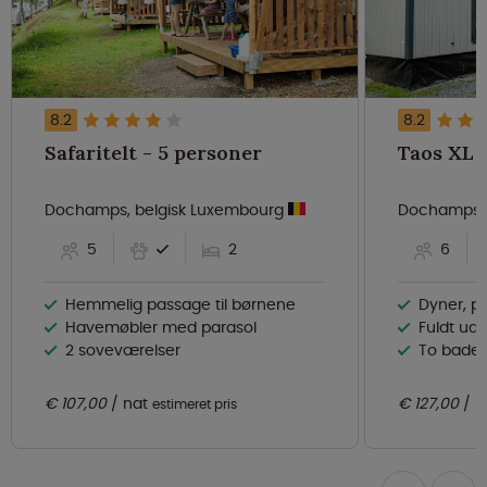
8.2
8.2
Safaritelt - 5 personer
Dochamps, belgisk Luxembourg
Dochamps, 
5
2
6
Hemmelig passage til børnene
Dyner, puder 
Havemøbler med parasol
Fuldt uds
2 soveværelser
To badev
€ 107,00
nat
€ 127,00
n
estimeret pris