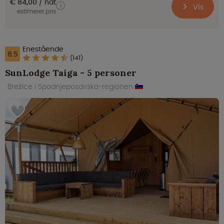
€ 84,00
nat
Vis
estimeret pris
Enestående
8.5
(141)
SunLodge Taiga - 5 personer
Brežice i Spodnjeposavska-regionen