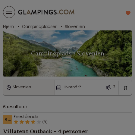
Hjem
Campingpladser
Slovenien
Campingplads i Slovenien
Slovenien
Hvornår?
2
6
resultater
Enestående
8.4
(8)
Villatent Outback - 4 personer