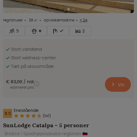
regnbruser
38 ㎡
opvaskemaskine
+ 24
5
2
Stort vandland
Stort wellness-center
Tæt på skovområde
€ 83,00
nat
Vis
estimeret pris
Enestående
8.5
(141)
SunLodge Catalpa - 5 personer
Brežice i Spodnjeposavska-regionen