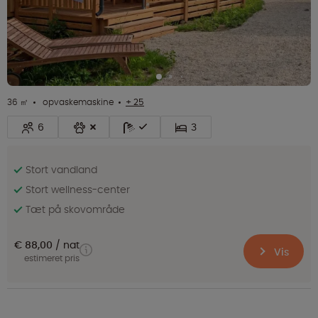
36 ㎡
opvaskemaskine
+ 25
6
3
Stort vandland
Stort wellness-center
Tæt på skovområde
€ 88,00
nat
Vis
estimeret pris