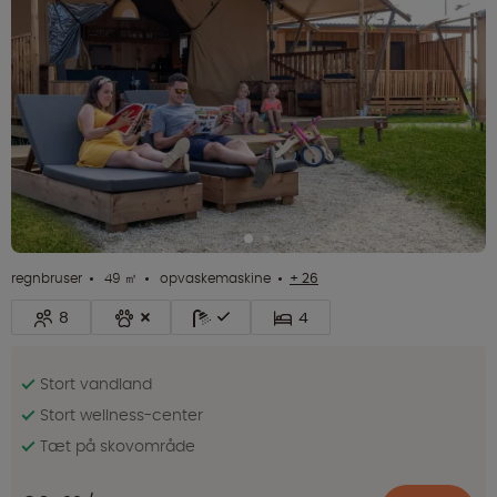
regnbruser
49 ㎡
opvaskemaskine
+ 26
8
4
Stort vandland
Stort wellness-center
Tæt på skovområde