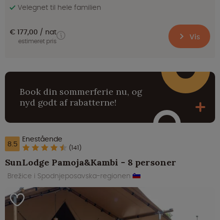
Velegnet til hele familien
€ 177,00
nat
Vis
estimeret pris
Book din sommerferie nu, og
nyd godt af rabatterne!
Enestående
8.5
(141)
SunLodge Pamoja&Kambi - 8 personer
Brežice i Spodnjeposavska-regionen