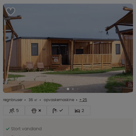
regnbruser
36 ㎡
opvaskemaskine
+ 25
5
2
Stort vandland