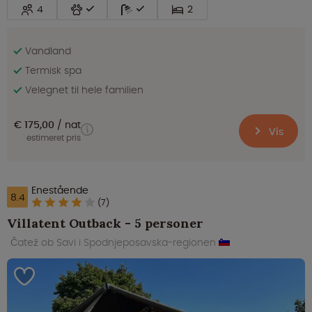
4
2
Vandland
Termisk spa
Velegnet til hele familien
€ 175,00
nat
Vis
estimeret pris
Enestående
8.4
(7)
Villatent Outback - 5 personer
Čatež ob Savi i Spodnjeposavska-regionen