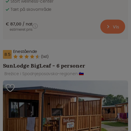
Stort wellness-center
Tæt på skovområde
€ 87,00
nat
Vis
estimeret pris
Enestående
8.5
(141)
SunLodge BigLeaf - 6 personer
Brežice i Spodnjeposavska-regionen