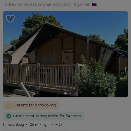
Čatež ob Savi i Spodnjeposavska-regionen
Garanti for ombooking
Gratis annullering inden for 24 timer
klimaanlæg
25 ㎡
grill
+ 27