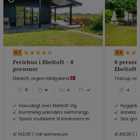
8.7
8.6
Feriehus i Ebeltoft - 8
6 persone
personer
Ebeltoft, region Midtjylland
Tirstrup, re
8
4
4
Havudsigt over Ebeltoft Vig
Hyggeli
Rummelig udendørs swimmingpool
Anneks fo
Sports multibane til konkurrencer
Stor græ
€ 143,00
nat
€ 89,00
n
estimeret pris