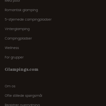
Med pool
Romantisk glamping
5-stjernede campingpladser
Vinterglamping
Campingpladser
Wellness
For grupper
Glampings.com
Om os
Ofte stillede spørgsmål
Registrer overnatning