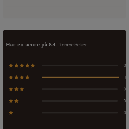
Har en score på 8.4
1 anmeldelser
0
1
0
0
0