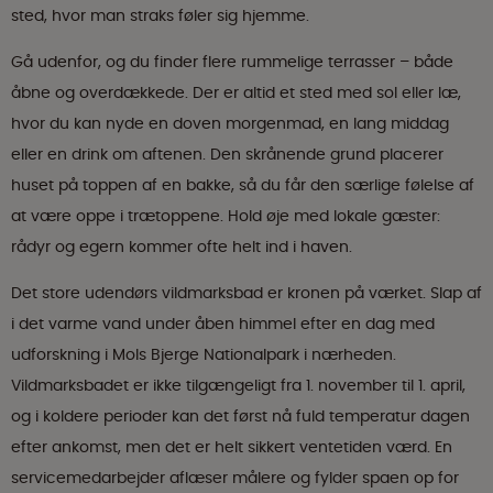
sted, hvor man straks føler sig hjemme.
Gå udenfor, og du finder flere rummelige terrasser – både
åbne og overdækkede. Der er altid et sted med sol eller læ,
hvor du kan nyde en doven morgenmad, en lang middag
eller en drink om aftenen. Den skrånende grund placerer
huset på toppen af en bakke, så du får den særlige følelse af
at være oppe i trætoppene. Hold øje med lokale gæster:
rådyr og egern kommer ofte helt ind i haven.
Det store udendørs vildmarksbad er kronen på værket. Slap af
i det varme vand under åben himmel efter en dag med
udforskning i Mols Bjerge Nationalpark i nærheden.
Vildmarksbadet er ikke tilgængeligt fra 1. november til 1. april,
og i koldere perioder kan det først nå fuld temperatur dagen
efter ankomst, men det er helt sikkert ventetiden værd. En
servicemedarbejder aflæser målere og fylder spaen op for