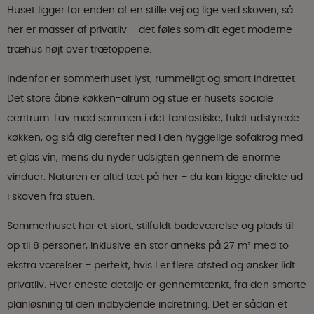
Huset ligger for enden af en stille vej og lige ved skoven, så
her er masser af privatliv – det føles som dit eget moderne
træhus højt over trætoppene.
Indenfor er sommerhuset lyst, rummeligt og smart indrettet.
Det store åbne køkken-alrum og stue er husets sociale
centrum. Lav mad sammen i det fantastiske, fuldt udstyrede
køkken, og slå dig derefter ned i den hyggelige sofakrog med
et glas vin, mens du nyder udsigten gennem de enorme
vinduer. Naturen er altid tæt på her – du kan kigge direkte ud
i skoven fra stuen.
Sommerhuset har et stort, stilfuldt badeværelse og plads til
op til 8 personer, inklusive en stor anneks på 27 m² med to
ekstra værelser – perfekt, hvis I er flere afsted og ønsker lidt
privatliv. Hver eneste detalje er gennemtænkt, fra den smarte
planløsning til den indbydende indretning. Det er sådan et