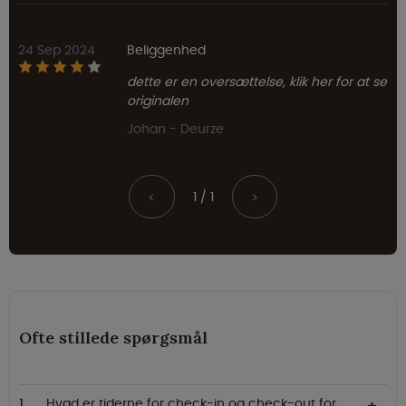
24 Sep 2024
Beliggenhed
dette er en oversættelse, klik her for at se
originalen
Johan - Deurze
1 / 1
<
>
Ofte stillede spørgsmål
Hvad er tiderne for check-in og check-out for