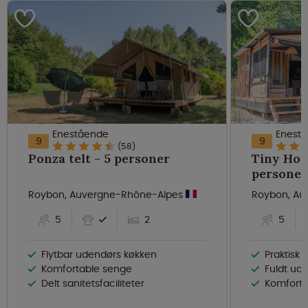
Enestående
Enest
9
9
(58)
Ponza telt - 5 personer
Tiny Hous
personer
Roybon, Auvergne-Rhône-Alpes
Roybon, Au
5
2
5
Flytbar udendørs køkken
Praktisk
Komfortable senge
Fuldt uds
Delt sanitetsfaciliteter
Komforta