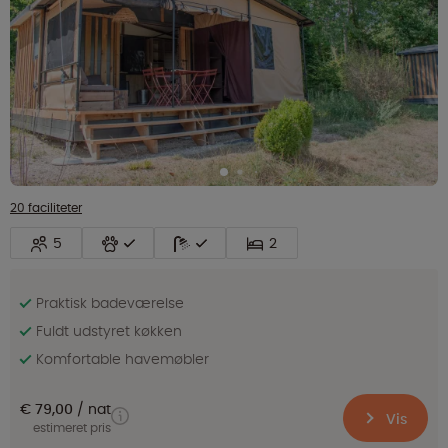
20 faciliteter
5
2
Praktisk badeværelse
Fuldt udstyret køkken
Komfortable havemøbler
€ 79,00
nat
Vis
estimeret pris