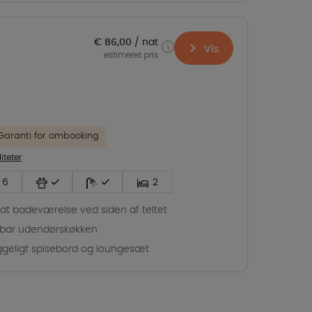
€ 86,00
nat
Vis
estimeret pris
Garanti for ombooking
liteter
6
2
vat badeværelse ved siden af teltet
tbar udendørskøkken
geligt spisebord og loungesæt