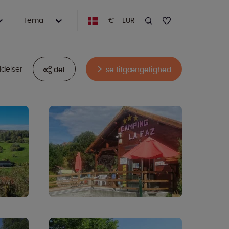
Tema
€ - EUR
ldelser
del
se tilgængelighed