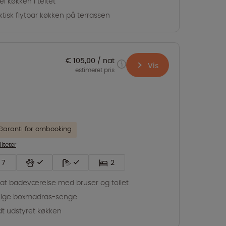
el køkken i teltet
ktisk flytbar køkken på terrassen
€ 105,00
nat
Vis
estimeret pris
Garanti for ombooking
liteter
7
2
vat badeværelse med bruser og toilet
lige boxmadras-senge
dt udstyret køkken