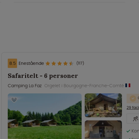
8.5
Enestående
(117)
Safaritelt - 6 personer
Camping La Faz
Orgelet i Bourgogne-Franche-Comté
29 faci
Kom