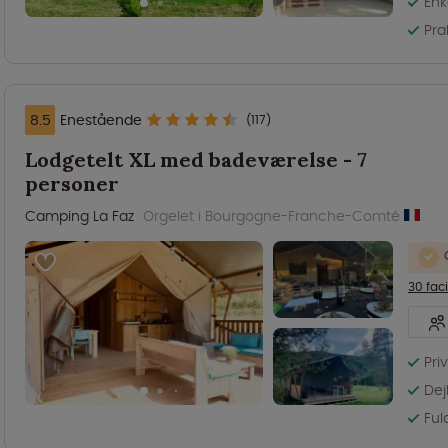
Enk
Pra
8.5
Enestående
(117)
Lodgetelt XL med badeværelse - 7
personer
Camping La Faz
Orgelet i Bourgogne-Franche-Comté
30 faci
Pri
Dej
Ful