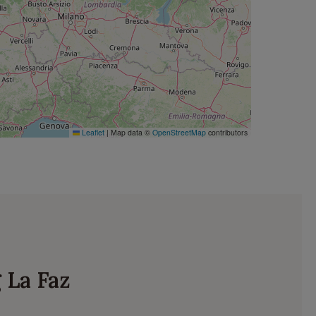
Leaflet
|
Map data ©
OpenStreetMap
contributors
 La Faz