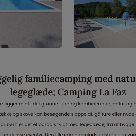
gelig familiecamping med natu
legeglæde; Camping La Faz
 ligger midt i det grønne Jura og kombinerer ro, natur og
bække og skove kan besøgende slappe af, gå ture eller nyde 
or børn er det et paradis fyldt med legeglæde, fra at bygge 
l endeløse eventyr. Den lille campingplads udstråler en var