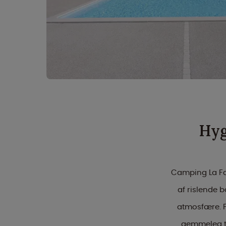
Hyg
Camping La Faz
af rislende 
atmosfære. F
gemmeleg ti