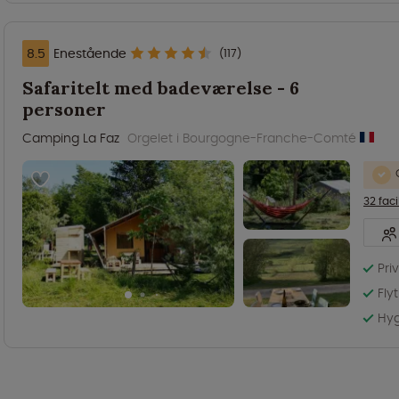
8.5
Enestående
(117)
Safaritelt med badeværelse - 6
personer
Camping La Faz
Orgelet i Bourgogne-Franche-Comté
32 faci
Pri
Fly
Hyg