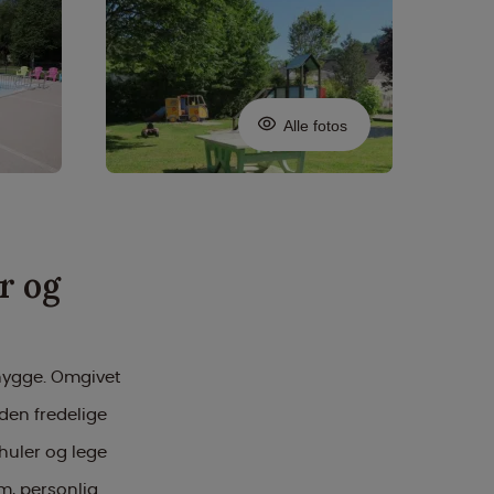
Alle fotos
r og
 hygge. Omgivet
den fredelige
huler og lege
m, personlig