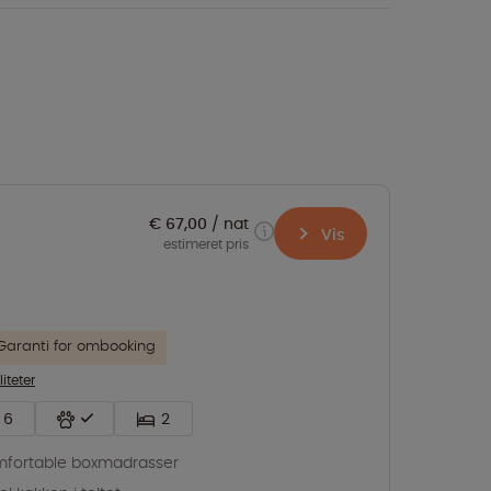
€ 67,00
nat
Vis
estimeret pris
Garanti for ombooking
liteter
6
2
fortable boxmadrasser