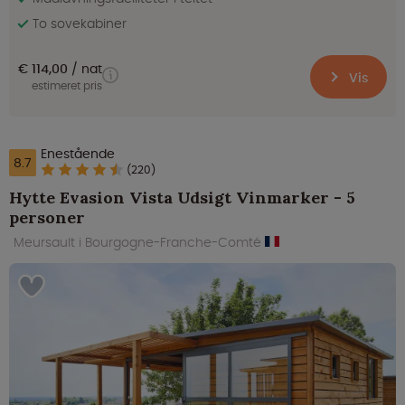
To sovekabiner
€ 114,00
nat
Vis
estimeret pris
Enestående
8.7
(220)
Hytte Evasion Vista Udsigt Vinmarker - 5
personer
Meursault i Bourgogne-Franche-Comté