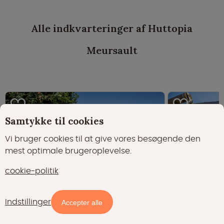
Alle indkvarteringer af Huttopia
Meursault
Samtykke til cookies
Vi bruger cookies til at give vores besøgende den
mest optimale brugeroplevelse.
cookie-politik
Enestående
Enest
8.7
8.7
(220)
Indstillinger
Accepter alle
Hytte Evasion - 5 personer