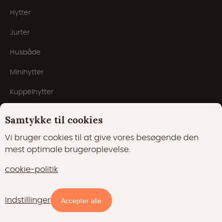
Hytter
Jurter
Husbåde
Minihytter
Kuppelhytter
Populære temaer
Samtykke til cookies
Vi bruger cookies til at give vores besøgende den
mest optimale brugeroplevelse.
Unikke ophold
cookie-politik
Med din hund
Børnevenlig
Indstillinger
Tilgængelighed og priser
Accepter alle
Med pool