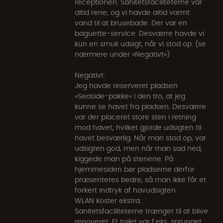
receptionen. Sanitetsfaciliteterne var
altid rene, og vi havde altid varmt
vand til at brusebade. Der var en
baguette-service. Desværre havde vi
kun en smuk udsigt, når vi stod op. (se
nærmere under »Negativt«)
Negativt:
Jeg havde reserveret pladsen
»Seaside-pakke« i den tro, at jeg
kunne se havet fra pladsen. Desværre
var der placeret store sten i retning
mod havet, hvilket gjorde udsigten til
havet besværlig. Når man stod op, var
udsigten god, men når man sad ned,
kiggede man på stenene. På
hjemmesiden bør pladserne derfor
præsenteres bedre, så man ikke får et
forkert indtryk af havudsigten.
WLAN koster ekstra.
Sanitetsfaciliteterne trænger til at blive
renoveret. Et toilet var f.eks. sprunget