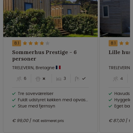
8.1
8.1
Sommerhus Prestige - 6
personer
TRELEVERN, Bretagne
TRELEVERN,
6
3
4
Tre soveværelser
Havudsig
Fuldt udstyret køkken med opvaskemaskine
Hyggelig
Stue med fjernsyn
Eget bad
€ 99,00
nat
€ 87,00
n
estimeret pris