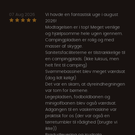
07 Aug 2026
Vi havde en fantastisk uge i august
2026!
Modtagelsen er i top! Meget venlige
og hjælpsomme hele ugen igennem.
Campingpladsen er rolig og med
masser af skygge.
Sanitetsfaciliteterne er tilstrækkelige til
en campingplads. (Ikke luksus, men
helt fint til camping)
Svømmebassinet blev meget værdsat
(dog lidt køligt)
Det var en skam, at dyreindhegningen
var tom for børnene.
Legepladsen, fodboldbanen og
minigolfbanen blev også værdsat.
Adgangen til en vaskemaskine var
praktisk for os (der var også en
tørretumbler til rådighed (brugte vi
ikke))
Brødudlevering og isudsalg.