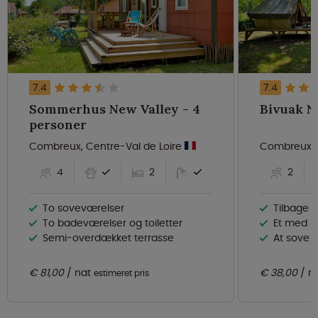
7.4
7.4
Sommerhus New Valley - 4
personer
Combreux, Centre-Val de Loire
Combreux, 
4
2
2
To soveværelser
Tilbage 
To badeværelser og toiletter
Et med n
Semi-overdækket terrasse
At sove i
€ 81,00
nat
€ 38,00
n
estimeret pris