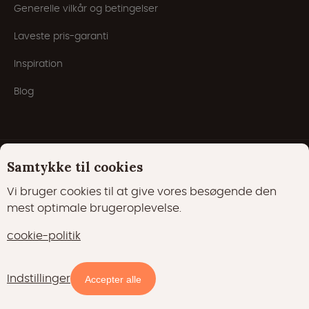
Generelle vilkår og betingelser
Laveste pris-garanti
Inspiration
Blog
Samtykke til cookies
Vi bruger cookies til at give vores besøgende den
mest optimale brugeroplevelse.
Småkager
cookie-politik
Erklæring om beskyttelse af personlige oplysninger
Cookie-politik
Indstillinger
Tilgængelighed og priser
Accepter alle