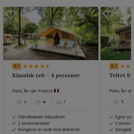
8.7
8.7
Klassisk telt - 4 personer
Paris, Île-de-France
Paris, Île-
4
1
5
Håndklæder inkluderet
Egne sani
2 soveværelser
2 sovevæ
Sengene er redt ved ankomst
Sengelinne