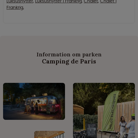
Luksushytter
,
Luksushytter i Frankrig
,
Chalet
,
Chalet i
Frankrig
,
Information om parken
Camping de Paris