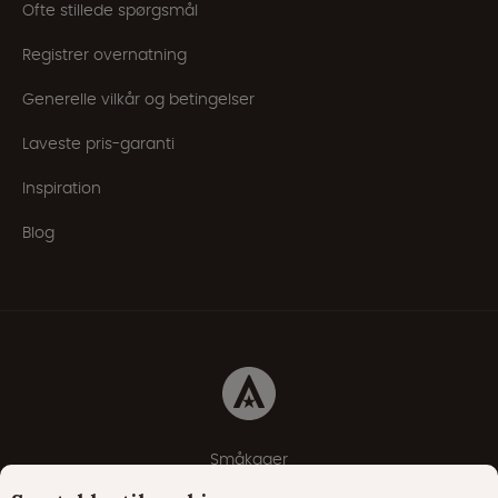
Ofte stillede spørgsmål
Registrer overnatning
Generelle vilkår og betingelser
Laveste pris-garanti
Inspiration
Blog
Småkager
Erklæring om beskyttelse af personlige oplysninger