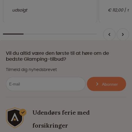
udsolgt
€ 112,00
n
Vil du altid være den første til at høre om de
bedste Glamping-tilbud?
Tilmeld dig nyhedsbrevet
Abonner
Udendørs ferie med
forsikringer