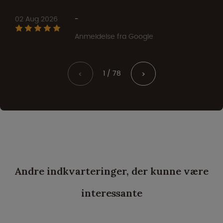
02 Aug 2026
-
Anmeldelse fra Google
1 / 78
<
>
Andre indkvarteringer, der kunne være
interessante