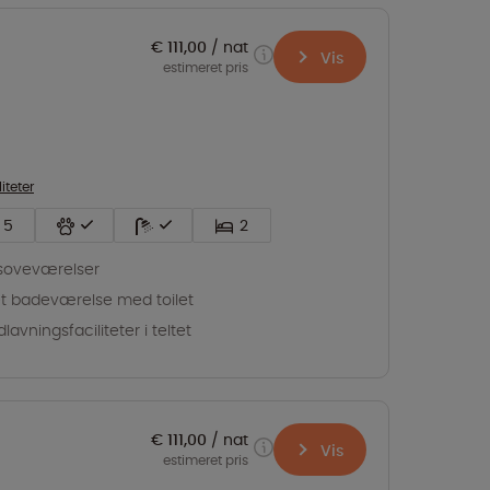
€ 111,00
nat
Vis
estimeret pris
liteter
5
2
soveværelser
t badeværelse med toilet
lavningsfaciliteter i teltet
€ 111,00
nat
Vis
estimeret pris