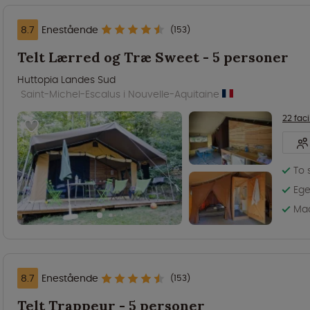
8.7
Enestående
(153)
Telt Lærred og Træ Sweet - 5 personer
Huttopia Landes Sud
Saint-Michel-Escalus i Nouvelle-Aquitaine
22 faci
To 
Ege
Mad
8.7
Enestående
(153)
Telt Trappeur - 5 personer