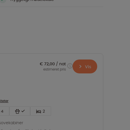
€ 72,00
nat
Vis
estimeret pris
iteter
4
2
sovekabiner