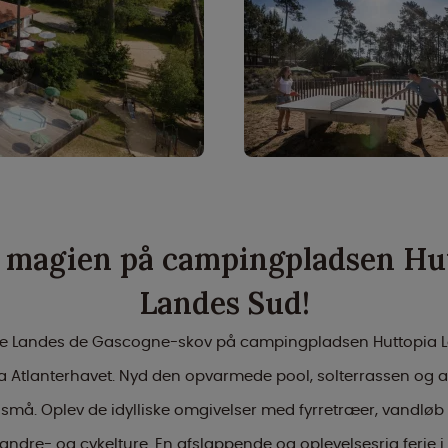
 magien på campingpladsen Hu
Landes Sud!
ke Landes de Gascogne-skov på campingpladsen Huttopia L
ra Atlanterhavet. Nyd den opvarmede pool, solterrassen og ak
små. Oplev de idylliske omgivelser med fyrretræer, vandløb 
 vandre- og cykelture. En afslappende og oplevelsesrig ferie