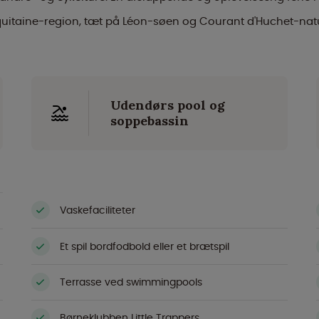
uitaine-region, tæt på Léon-søen og Courant d'Huchet-natu
Udendørs pool og
soppebassin
Vaskefaciliteter
Et spil bordfodbold eller et brætspil
Terrasse ved swimmingpools
Børneklubben Little Trappers