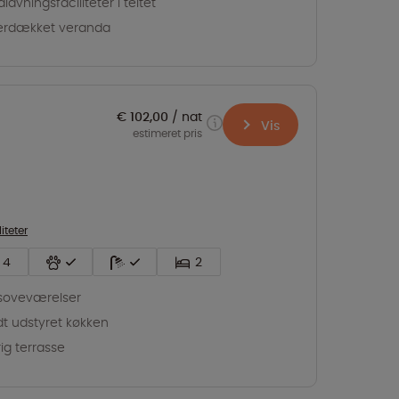
lavningsfaciliteter i teltet
erdækket veranda
€ 102,00
nat
Vis
estimeret pris
liteter
4
2
soveværelser
dt udstyret køkken
rig terrasse