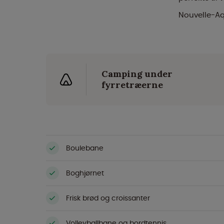
Nouvelle-Aq
Camping under
fyrretræerne
Boulebane
Boghjørnet
Frisk brød og croissanter
Volleyballbane og bordtennis