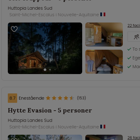
Huttopia Landes Sud
Saint-Michel-Escalus i Nouvelle-Aquitaine
22 faci
To 
Ege
Mad
8.7
Enestående
(153)
Hytte Evasion - 5 personer
Huttopia Landes Sud
Saint-Michel-Escalus i Nouvelle-Aquitaine
26 faci