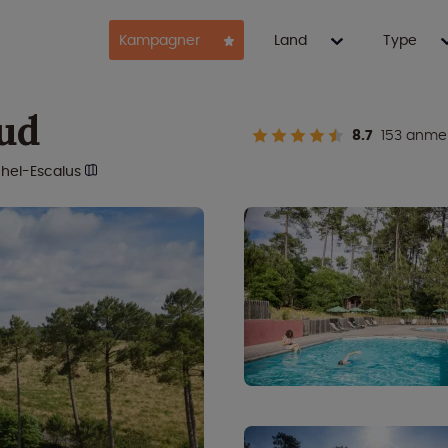
Kampagner
Land
Type
ud
8.7
153 anmel
chel-Escalus