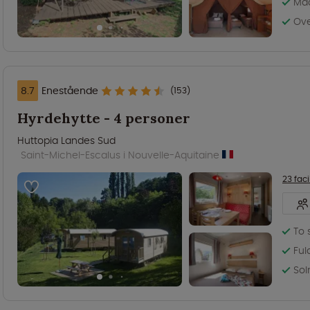
Mad
Ov
8.7
Enestående
(153)
Hyrdehytte - 4 personer
Huttopia Landes Sud
Saint-Michel-Escalus i Nouvelle-Aquitaine
23 faci
To 
Ful
Sol