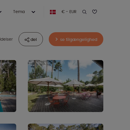
Tema
€ - EUR
delser
del
se tilgængelighed