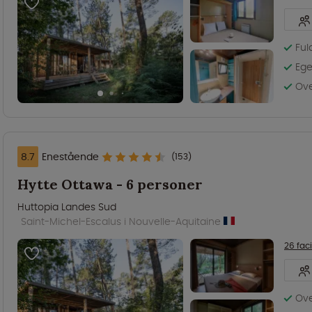
Ful
Ege
Ov
8.7
Enestående
(153)
Hytte Ottawa - 6 personer
Huttopia Landes Sud
Saint-Michel-Escalus i Nouvelle-Aquitaine
26 faci
Ove