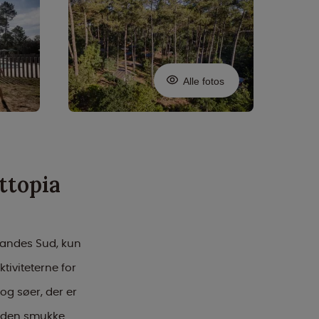
Alle fotos
ttopia
andes Sud, kun
tiviteterne for
og søer, der er
 i den smukke