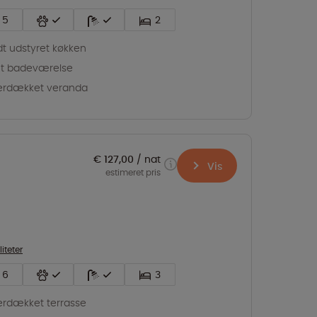
5
2
dt udstyret køkken
t badeværelse
erdækket veranda
€ 127,00
nat
Vis
estimeret pris
liteter
6
3
rdækket terrasse