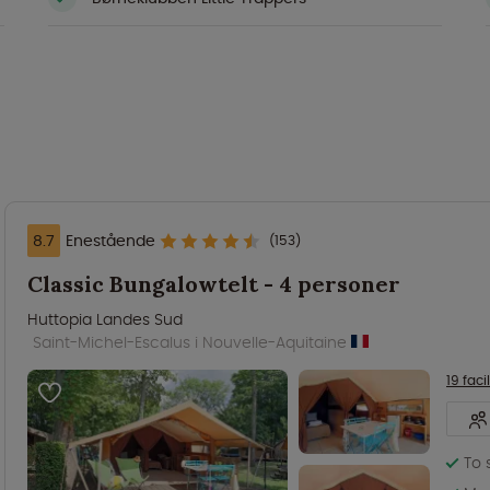
8.7
Enestående
(153)
Classic Bungalowtelt - 4 personer
Huttopia Landes Sud
Saint-Michel-Escalus i Nouvelle-Aquitaine
19 facil
To 