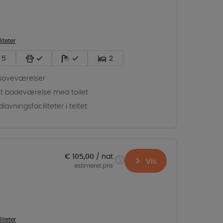
liteter
5
2
soveværelser
t badeværelse med toilet
lavningsfaciliteter i teltet
€ 105,00
nat
Vis
estimeret pris
liteter