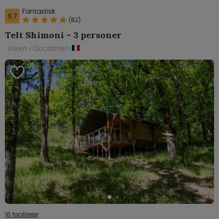
Fantastisk
9.7
(82)
Telt Shimoni - 3 personer
Varen i Occitanien
16 faciliteter