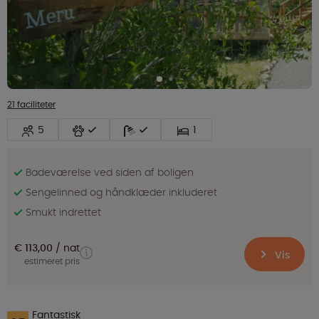
21 faciliteter
5
1
Badeværelse ved siden af boligen
Sengelinned og håndklæder inkluderet
Smukt indrettet
€ 113,00
nat
Vis
estimeret pris
Fantastisk