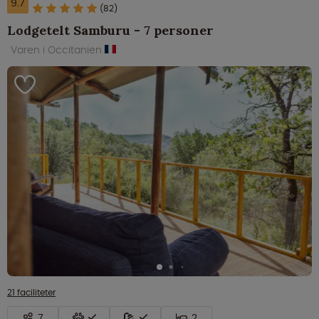
9.7
(82)
Lodgetelt Samburu - 7 personer
Varen i Occitanien
21 faciliteter
7
2