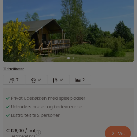
21 faciliteter
7
2
Privat udekøkken med spisepladser
Udendørs bruser og badeværelse
Ekstra telt til 2 personer
€ 128,00
nat
Vis
estimeret pris