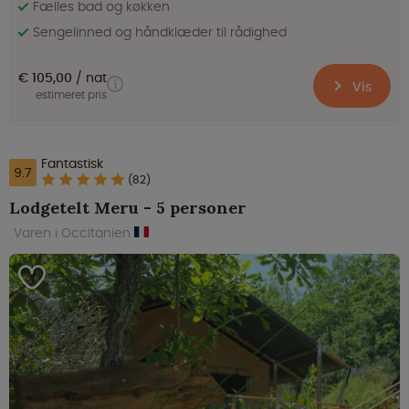
Fælles bad og køkken
Sengelinned og håndklæder til rådighed
€ 105,00
nat
Vis
estimeret pris
Fantastisk
9.7
(82)
Lodgetelt Meru - 5 personer
Varen i Occitanien