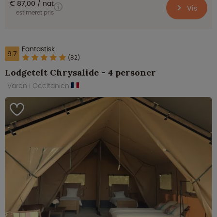
€ 87,00
nat
Vis
estimeret pris
Fantastisk
9.7
(82)
Lodgetelt Chrysalide - 4 personer
Varen i Occitanien