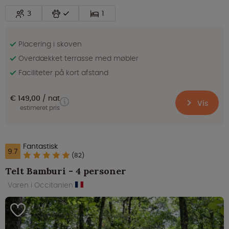
3
1
Placering i skoven
Overdækket terrasse med møbler
Faciliteter på kort afstand
€ 149,00
nat
Vis
estimeret pris
Fantastisk
9.7
(82)
Telt Bamburi - 4 personer
Varen i Occitanien