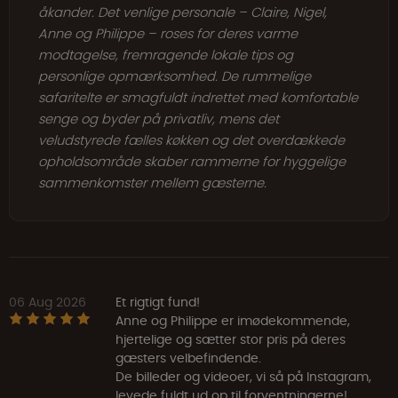
åkander. Det venlige personale – Claire, Nigel,
Anne og Philippe – roses for deres varme
modtagelse, fremragende lokale tips og
personlige opmærksomhed. De rummelige
safaritelte er smagfuldt indrettet med komfortable
senge og byder på privatliv, mens det
veludstyrede fælles køkken og det overdækkede
opholdsområde skaber rammerne for hyggelige
sammenkomster mellem gæsterne.
06 Aug 2026
Et rigtigt fund!
Anne og Philippe er imødekommende,
hjertelige og sætter stor pris på deres
gæsters velbefindende.
De billeder og videoer, vi så på Instagram,
levede fuldt ud op til forventningerne!