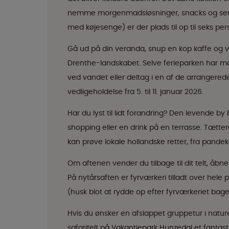
nemme morgenmadsløsninger, snacks og sene
med køjesenge) er der plads til op til seks pe
Gå ud på din veranda, snup en kop kaffe og våg
Drenthe-landskabet. Selve ferieparken har ma
ved vandet eller deltag i en af de arrangered
vedligeholdelse fra 5. til 11. januar 2026.
Har du lyst til lidt forandring? Den levende by
shopping eller en drink på en terrasse. Tætter
kan prøve lokale hollandske retter, fra pandeka
Om aftenen vender du tilbage til dit telt, åbner
På nytårsaften er fyrværkeri tilladt over hele p
(husk blot at rydde op efter fyrværkeriet bage
Hvis du ønsker en afslappet gruppetur i natur
safaritelt på Vakantiepark Hunzedal et fantas