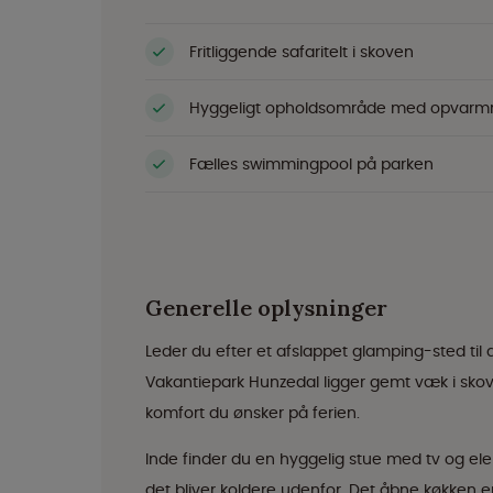
Fritliggende safaritelt i skoven
Hyggeligt opholdsområde med opvarm
Fælles swimmingpool på parken
Generelle oplysninger
Leder du efter et afslappet glamping-sted til 
Vakantiepark Hunzedal ligger gemt væk i sk
komfort du ønsker på ferien.
Inde finder du en hyggelig stue med tv og el
det bliver koldere udenfor. Det åbne køkken er