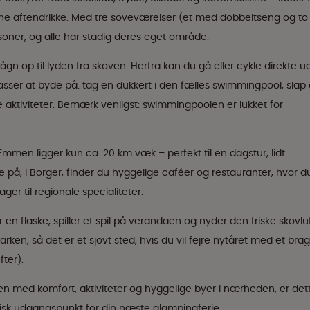
 aftendrikke. Med tre soveværelser (et med dobbeltseng og to
rsoner, og alle har stadig deres eget område.
n op til lyden fra skoven. Herfra kan du gå eller cykle direkte ud
sser at byde på: tag en dukkert i den fælles swimmingpool, slap 
e aktiviteter. Bemærk venligst: swimmingpoolen er lukket for
 Emmen ligger kun ca. 20 km væk – perfekt til en dagstur, lidt
e på, i Borger, finder du hyggelige caféer og restauranter, hvor d
ger til regionale specialiteter.
 en flaske, spiller et spil på verandaen og nyder den friske skovluf
arken, så det er et sjovt sted, hvis du vil fejre nytåret med et brag
fter).
en med komfort, aktiviteter og hyggelige byer i nærheden, er det
tisk udgangspunkt for din næste glampingferie.