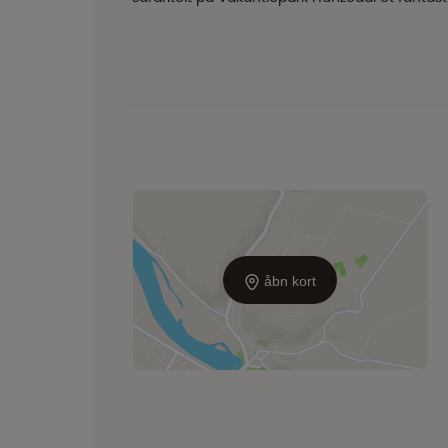
åbn kort