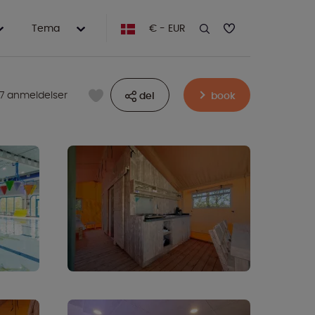
Tema
€ - EUR
17 anmeldelser
del
book