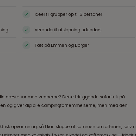
Ideel til grupper op til 6 personer
ning
Veranda til afslapning udendørs
Tæt på Emmen og Borger
din næste tur med vennerne? Dette fritliggende safaritelt på
oven og giver dig alle campingfornemmelserne, men med den
ektrisk opvarmning, så I kan slappe af sammen om aftenen, selv n
 udstyret med køleskab, fryser, elkedel og kaffemaskine – ideelt t