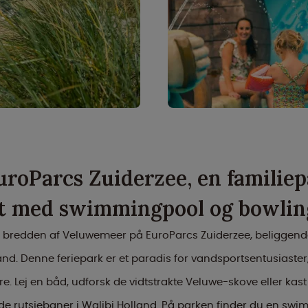
uroParcs Zuiderzee, en familiep
t med swimmingpool og bowlin
 bredden af Veluwemeer på EuroParcs Zuiderzee, beliggende 
nd. Denne feriepark er et paradis for vandsportsentusiaster
e. Lej en båd, udforsk de vidtstrakte Veluwe-skove eller kast
 rutsjebaner i Walibi Holland. På parken finder du en swi