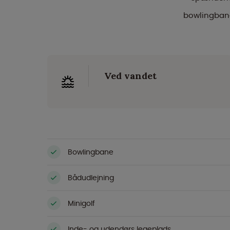
bowlingbane 
Ved vandet
Bowlingbane
Bådudlejning
Minigolf
Inde- og udendørs legeplads