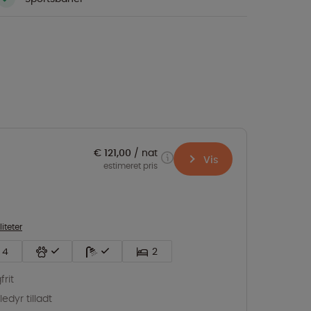
€ 121,00
nat
Vis
estimeret pris
liteter
4
2
frit
edyr tilladt