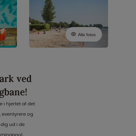
Alle fotos
ark ved
gbane!
i hjertet af det
, eventyrere og
 dig ud i de
mmingpool,