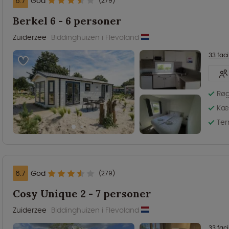
6.7
God
(279)
Berkel 6 - 6 personer
Zuiderzee
Biddinghuizen i Flevoland
33 faci
Røg
Kæl
Ter
6.7
God
(279)
Cosy Unique 2 - 7 personer
Zuiderzee
Biddinghuizen i Flevoland
33 faci