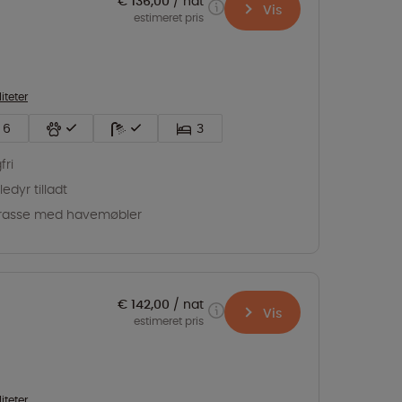
€ 136,00
nat
Vis
estimeret pris
liteter
6
3
fri
edyr tilladt
rasse med havemøbler
€ 142,00
nat
Vis
estimeret pris
liteter