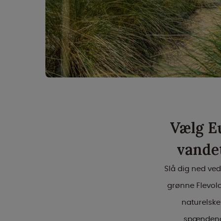
Vælg E
vande
Slå dig ned ved
grønne Flevola
naturelsker
spændende