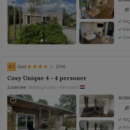
Røg
Kæl
Ove
6.7
God
(279)
Cosy Unique 4 - 4 personer
Zuiderzee
Biddinghuizen i Flevoland
34 faci
Røg
Pri