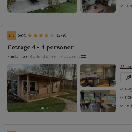
Ter
6.7
God
(279)
Cottage 4 - 4 personer
Zuiderzee
Biddinghuizen i Flevoland
33 faci
Røg
Kæl
Ter