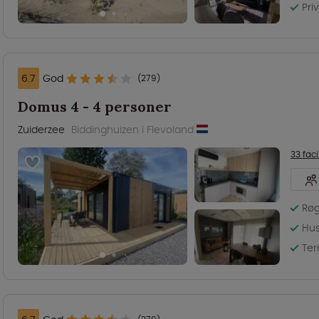
Pri
6.7
God
(279)
Domus 4 - 4 personer
Zuiderzee
Biddinghuizen i Flevoland
33 faci
Røg
Hus
Ter