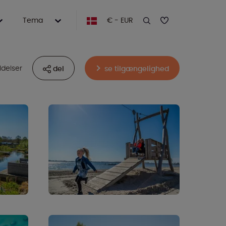
Tema
€ - EUR
delser
del
se tilgængelighed