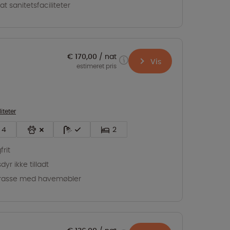
vat sanitetsfaciliteter
€ 170,00
nat
Vis
estimeret pris
liteter
4
2
frit
dyr ikke tilladt
rasse med havemøbler