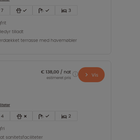
7
3
frit
edyr tilladt
rdækket terrasse med havemøbler
€ 138,00
nat
Vis
estimeret pris
liteter
4
2
fri
vat sanitetsfaciliteter