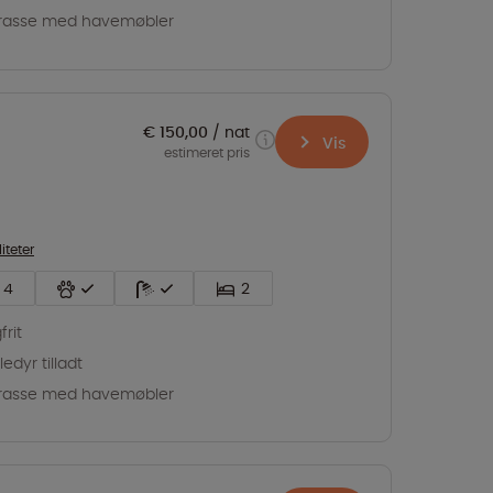
rasse med havemøbler
€ 150,00
nat
Vis
estimeret pris
liteter
4
2
frit
edyr tilladt
rasse med havemøbler