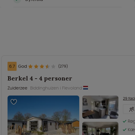
6.7
God
(279)
Berkel 4 - 4 personer
Zuiderzee
Biddinghuizen i Flevoland
29 faci
Røg
Kæl