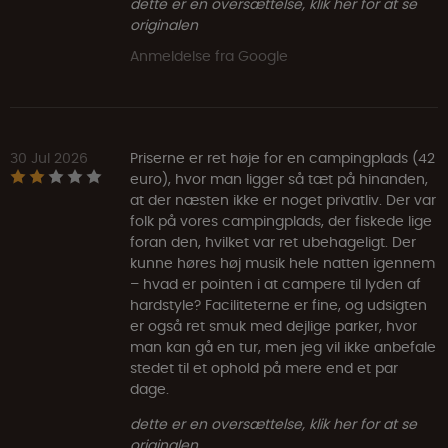
dette er en oversættelse, klik her for at se
originalen
Anmeldelse fra Google
30 Jul 2026
Priserne er ret høje for en campingplads (42
euro), hvor man ligger så tæt på hinanden,
at der næsten ikke er noget privatliv. Der var
folk på vores campingplads, der fiskede lige
foran den, hvilket var ret ubehageligt. Der
kunne høres høj musik hele natten igennem
– hvad er pointen i at campere til lyden af
hardstyle? Faciliteterne er fine, og udsigten
er også ret smuk med dejlige parker, hvor
man kan gå en tur, men jeg vil ikke anbefale
stedet til et ophold på mere end et par
dage.
dette er en oversættelse, klik her for at se
originalen