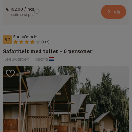
€ 102,00
nat
Vis
estimeret pris
Enestående
8.2
(132)
Safaritelt med toilet - 6 personer
Leeuwarden i Frisland