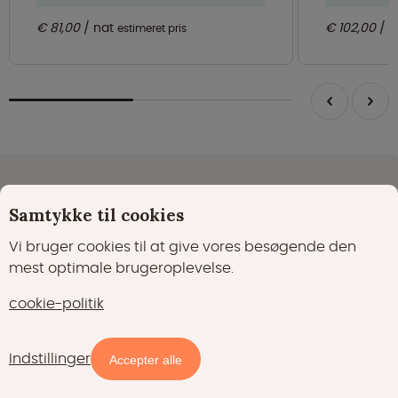
€ 81,00
nat
€ 102,00
n
estimeret pris
Vil du altid være den første til at høre om de
bedste Glamping-tilbud?
Samtykke til cookies
Tilmeld dig nyhedsbrevet
Vi bruger cookies til at give vores besøgende den
mest optimale brugeroplevelse.
Abonner
cookie-politik
Indstillinger
Accepter alle
Udendørs ferie med