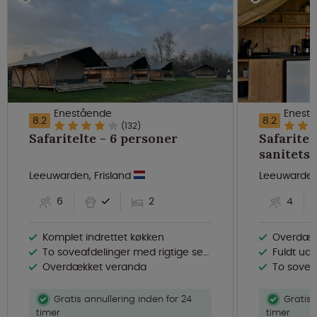
Enestående
Enest
8.2
8.2
(132)
Safaritelte - 6 personer
Safaritel
sanitetsaf
personer
Leeuwarden, Frisland
Leeuwarden,
6
2
4
Komplet indrettet køkken
Overdække
To soveafdelinger med rigtige senge
Fuldt uds
Overdækket veranda
To sovesek
Gratis annullering inden for 24
Gratis 
timer
timer