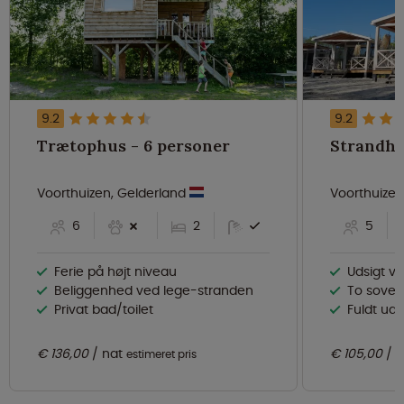
9.2
9.2
Trætophus - 6 personer
Voorthuizen, Gelderland
Voorthuizen
6
2
5
Ferie på højt niveau
Udsigt v
Beliggenhed ved lege-stranden
To sovev
Privat bad/toilet
Fuldt uds
€ 136,00
nat
€ 105,00
n
estimeret pris