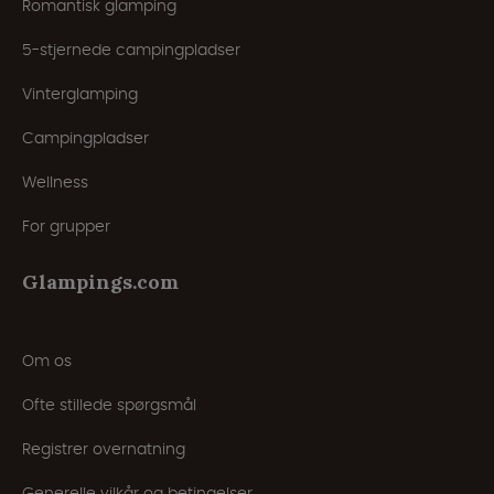
Romantisk glamping
5-stjernede campingpladser
Vinterglamping
Campingpladser
Wellness
For grupper
Glampings.com
Om os
Ofte stillede spørgsmål
Registrer overnatning
Generelle vilkår og betingelser