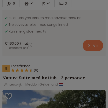
6
3
Fuldt udstyret køkken med opvaskemaskine
Tre soveværelser med sengelinned
Rummelig stue med tv
€ 183,00
nat
Vis
estimeret pris
Enestående
9
(8)
Nature Suite med hottub - 2 personer
Winterswijk - Meddo i Gelderland