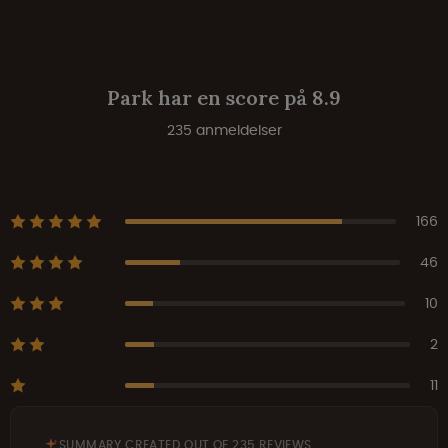
Park har en score på 8.9
235 anmeldelser
166
46
10
2
11
SUMMARY CREATED OUT OF 235 REVIEWS