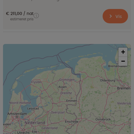
€ 211,00
nat
Vis
estimeret pris
+
−