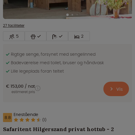
27 faciliteter
5
2
Rigtige senge, forsynet med sengelinned
Badeværelse med toilet, bruser og håndvask
Lille legeplads foran teltet
€ 153,00
nat
Vis
estimeret pris
Enestående
8.8
(1)
Safaritent Hilgerszand privat hottub - 2