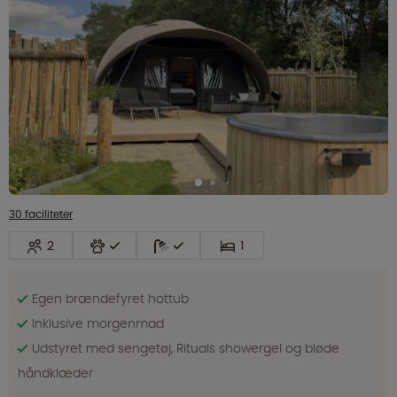
30 faciliteter
2
1
Egen brændefyret hottub
Inklusive morgenmad
Udstyret med sengetøj, Rituals showergel og bløde
håndklæder