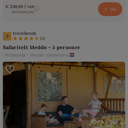
€ 238,00
nat
Vis
estimeret pris
Enestående
9
(4)
Safaritelt Meddo - 5 personer
Winterswijk - Meddo i Gelderland