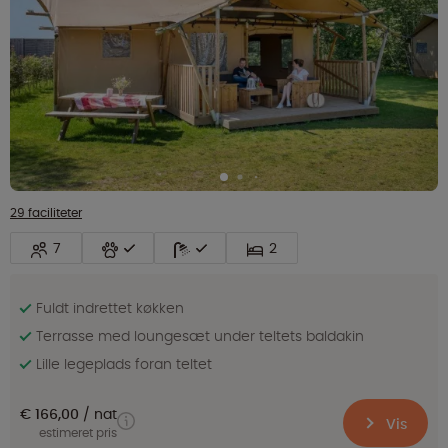
29 faciliteter
7
2
Fuldt indrettet køkken
Terrasse med loungesæt under teltets baldakin
Lille legeplads foran teltet
€ 166,00
nat
Vis
estimeret pris