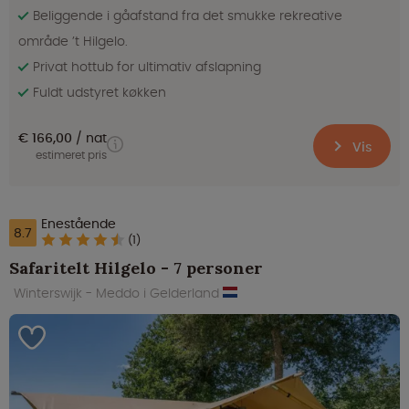
Beliggende i gåafstand fra det smukke rekreative
område ’t Hilgelo.
Privat hottub for ultimativ afslapning
Fuldt udstyret køkken
€ 166,00
nat
Vis
estimeret pris
Enestående
8.7
(1)
Safaritelt Hilgelo - 7 personer
Winterswijk - Meddo i Gelderland