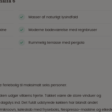
malia 6
Masser af naturligt lysindfald
kine
Moderne badeværelse med regnbruser
Rummelig terrasse med pergola
 feriebolig til maksimalt seks personer.
en udgør villaens hjerte. Takket være de store vinduer og
dagslys ind. Det fuldt udstyrede køkken har blandt andet
mikroovn, køleskab med fryseboks, Nespresso-maskine og elkede