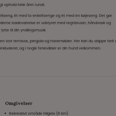
gt ophold hele året rundt.
eltseng, ét med to enkeltsenge og ét med en køjeseng. Det gør
t moderne badeværelse er udstyret med regnbruser, håndvask og
ytte til din yndlingsmusik.
 stor terrasse, pergola og havemøbler. Her kan du slappe helt 
r inkluderet, og i nogle ferievillaer er din hund velkommen.
Omgivelser
Rekreativt område Hilgelo (6 km)