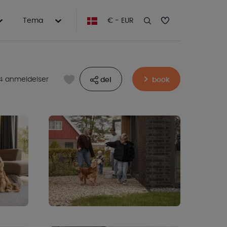
Tema
€ - EUR
14 anmeldelser
del
book