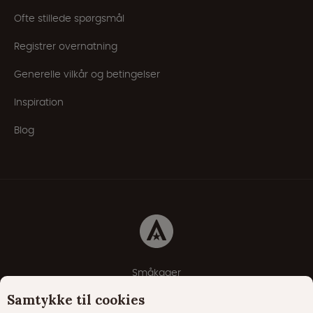
Ofte stillede spørgsmål
Registrer overnatning
Generelle vilkår og betingelser
Inspiration
Blog
Småkager
Erklæring om beskyttelse af personlige oplysninger
Samtykke til cookies