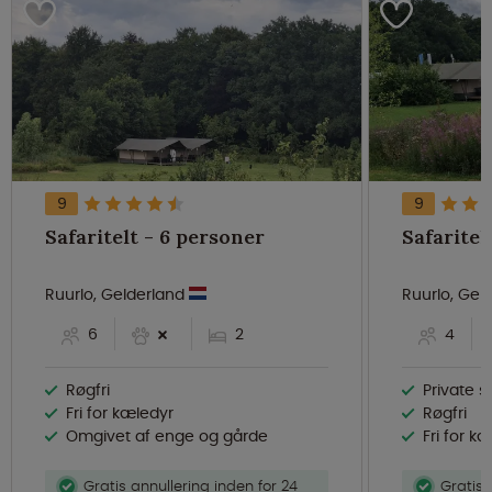
9
9
Safaritelt - 6 personer
Ruurlo, Gelderland
Ruurlo, Gel
6
2
4
Røgfri
Private s
Fri for kæledyr
Røgfri
Omgivet af enge og gårde
Fri for k
Gratis annullering inden for 24
Gratis 