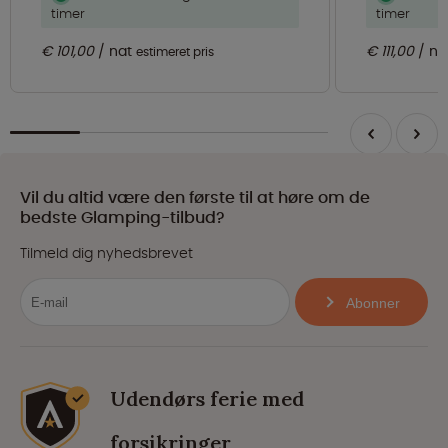
timer
timer
€ 101,00
nat
€ 111,00
na
estimeret pris
Vil du altid være den første til at høre om de
bedste Glamping-tilbud?
Tilmeld dig nyhedsbrevet
Abonner
Udendørs ferie med
forsikringer