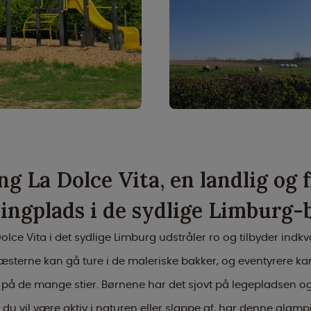
g La Dolce Vita, en landlig og f
ingplads i de sydlige Limburg-
lce Vita i det sydlige Limburg udstråler ro og tilbyder indkv
terne kan gå ture i de maleriske bakker, og eventyrere ka
på de mange stier. Børnene har det sjovt på legepladsen 
 du vil være aktiv i naturen eller slappe af, har denne glam