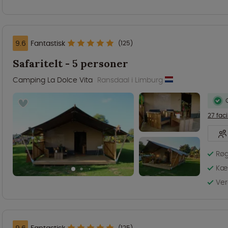
9.6
Fantastisk
(125)
Safaritelt - 5 personer
Camping La Dolce Vita
Ransdaal i Limburg
27 faci
Røg
Kæl
Ve
9.6
Fantastisk
(125)