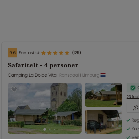
9.6
Fantastisk
(125)
Safaritelt - 4 personer
Camping La Dolce Vita
Ransdaal i Limburg
23 faci
Røg
Kæl
Ve