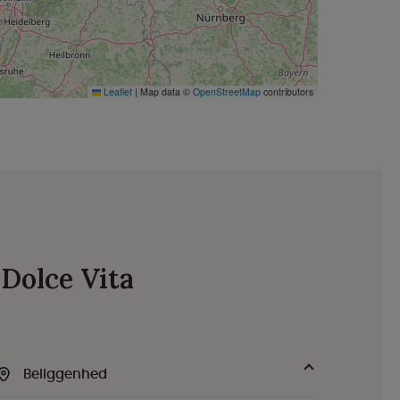
Leaflet
|
Map data ©
OpenStreetMap
contributors
 Dolce Vita
Beliggenhed