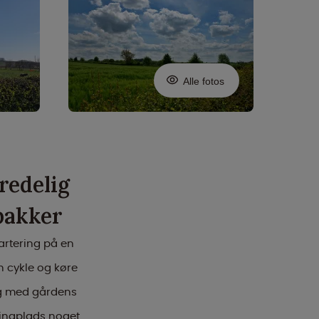
Alle fotos
redelig
bakker
artering på en
n cykle og køre
og med gårdens
pingplads noget