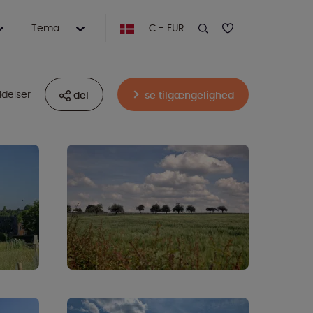
Tema
€ - EUR
delser
del
se tilgængelighed