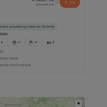
Vis
estimeret pris
Gratis annullering inden for 24 timer
liteter
4
2
fri
edyr tilladt
randa med markise
+