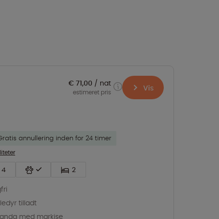
€ 71,00
nat
Vis
estimeret pris
Gratis annullering inden for 24 timer
liteter
4
2
fri
edyr tilladt
randa med markise