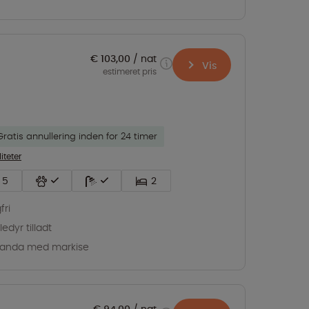
€ 103,00
nat
Vis
estimeret pris
Gratis annullering inden for 24 timer
liteter
5
2
fri
edyr tilladt
randa med markise
€ 94,00
nat