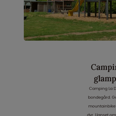
Campin
glamp
Camping La Do
bondegård. Gæs
mountainbike 
dyr. Uanset om