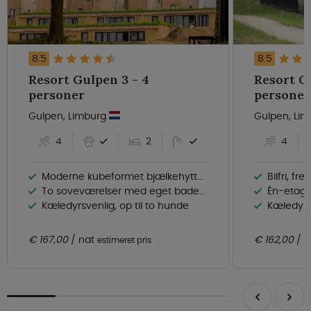
8.5
8.5
Resort Gulpen 3 - 4
Resort Gu
personer
personer
Gulpen, Limburg
Gulpen, Li
4
2
4
Moderne kubeformet bjælkehytte på en skråning
Bilfri, fr
To soveværelser med eget badeværelse
Én-etage
Kæledyrsvenlig, op til to hunde
Kæledyrsv
€ 167,00
nat
€ 162,00
n
estimeret pris