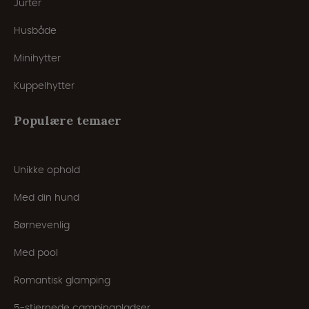
Jurter
Husbåde
Minihytter
Kuppelhytter
Populære temaer
Unikke ophold
Med din hund
Børnevenlig
Med pool
Romantisk glamping
5-stjernede campingpladser