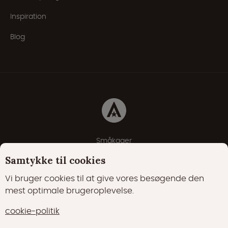
Inspiration
Blog
Småkager
Erklæring om beskyttelse af personlige oplysninger
Samtykke til cookies
Cookie-politik
Vi bruger cookies til at give vores besøgende den
mest optimale brugeroplevelse.
22000 Synes godt om
17400 følgere
cookie-politik
15700 følgere