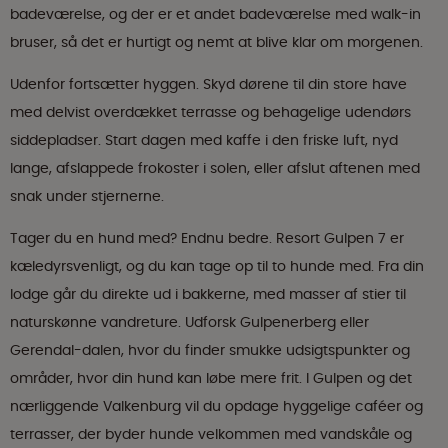
badeværelse, og der er et andet badeværelse med walk-in
bruser, så det er hurtigt og nemt at blive klar om morgenen.
Udenfor fortsætter hyggen. Skyd dørene til din store have
med delvist overdækket terrasse og behagelige udendørs
siddepladser. Start dagen med kaffe i den friske luft, nyd
lange, afslappede frokoster i solen, eller afslut aftenen med
snak under stjernerne.
Tager du en hund med? Endnu bedre. Resort Gulpen 7 er
kæledyrsvenligt, og du kan tage op til to hunde med. Fra din
lodge går du direkte ud i bakkerne, med masser af stier til
naturskønne vandreture. Udforsk Gulpenerberg eller
Gerendal-dalen, hvor du finder smukke udsigtspunkter og
områder, hvor din hund kan løbe mere frit. I Gulpen og det
nærliggende Valkenburg vil du opdage hyggelige caféer og
terrasser, der byder hunde velkommen med vandskåle og