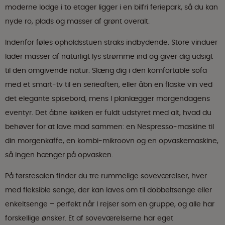
moderne lodge i to etager ligger i en bilfri feriepark, så du kan
nyde ro, plads og masser af grønt overalt.
Indenfor føles opholdsstuen straks indbydende. Store vinduer
lader masser af naturligt lys strømme ind og giver dig udsigt
til den omgivende natur. Slæng dig i den komfortable sofa
med et smart-tv til en serieaften, eller åbn en flaske vin ved
det elegante spisebord, mens I planlægger morgendagens
eventyr. Det åbne køkken er fuldt udstyret med alt, hvad du
behøver for at lave mad sammen: en Nespresso-maskine til
din morgenkaffe, en kombi-mikroovn og en opvaskemaskine,
så ingen hænger på opvasken.
På førstesalen finder du tre rummelige soveværelser, hver
med fleksible senge, der kan laves om til dobbeltsenge eller
enkeltsenge – perfekt når I rejser som en gruppe, og alle har
forskellige ønsker. Et af soveværelserne har eget