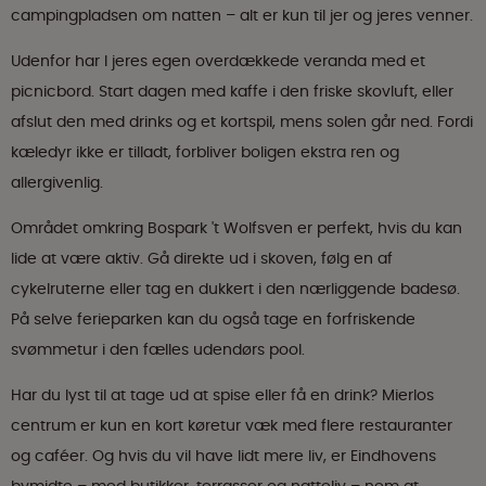
campingpladsen om natten – alt er kun til jer og jeres venner.
Udenfor har I jeres egen overdækkede veranda med et
picnicbord. Start dagen med kaffe i den friske skovluft, eller
afslut den med drinks og et kortspil, mens solen går ned. Fordi
kæledyr ikke er tilladt, forbliver boligen ekstra ren og
allergivenlig.
Området omkring Bospark 't Wolfsven er perfekt, hvis du kan
lide at være aktiv. Gå direkte ud i skoven, følg en af
cykelruterne eller tag en dukkert i den nærliggende badesø.
På selve ferieparken kan du også tage en forfriskende
svømmetur i den fælles udendørs pool.
Har du lyst til at tage ud at spise eller få en drink? Mierlos
centrum er kun en kort køretur væk med flere restauranter
og caféer. Og hvis du vil have lidt mere liv, er Eindhovens