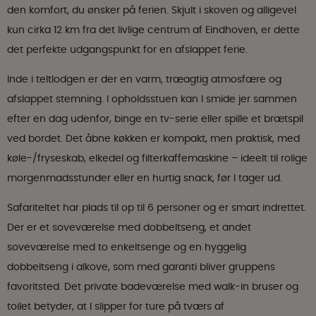
den komfort, du ønsker på ferien. Skjult i skoven og alligevel
kun cirka 12 km fra det livlige centrum af Eindhoven, er dette
det perfekte udgangspunkt for en afslappet ferie.
Inde i teltlodgen er der en varm, træagtig atmosfære og
afslappet stemning. I opholdsstuen kan I smide jer sammen
efter en dag udenfor, binge en tv-serie eller spille et brætspil
ved bordet. Det åbne køkken er kompakt, men praktisk, med
køle-/fryseskab, elkedel og filterkaffemaskine – ideelt til rolige
morgenmadsstunder eller en hurtig snack, før I tager ud.
Safariteltet har plads til op til 6 personer og er smart indrettet.
Der er et soveværelse med dobbeltseng, et andet
soveværelse med to enkeltsenge og en hyggelig
dobbeltseng i alkove, som med garanti bliver gruppens
favoritsted. Det private badeværelse med walk-in bruser og
toilet betyder, at I slipper for ture på tværs af