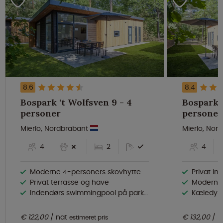
8.6
8.4
Bospark 't Wolfsven 9 - 4
Bospark '
personer
personer
Mierlo, Nordbrabant
Mierlo, Nor
4
2
4
Moderne 4-personers skovhytte
Privat i
Privat terrasse og have
Moderne 
Indendørs swimmingpool på parken
Kæledyrsv
€ 122,00
nat
€ 132,00
n
estimeret pris