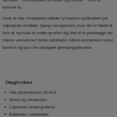
bymidte – med butikker, terrasser og natteliv – nem at
komme til.
Godt at vide: ferieparken tillader fyrværkeri nytårsaften på
udpegede områder. Spørg i receptionen, hvor det er tilladt at
fyre af, og husk at rydde op efter dig. Klar til at planlægge din
næste venneferie? Dette safaritelte i Mierlo kombinerer natur,
komfort og sjov i én afslappet glampingoplevelse.
Omgivelser
Tæt på Eindhoven (12 km)
Skove og vandrestier
Cykelruter omkring Mierlo
Badesøer i nærheden