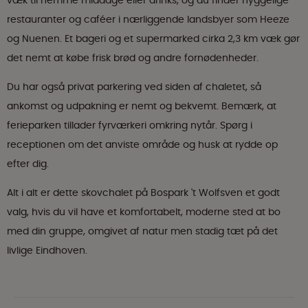
væk til nemme middage eller drinks, og du finder hyggelige
restauranter og caféer i nærliggende landsbyer som Heeze
og Nuenen. Et bageri og et supermarked cirka 2,3 km væk gør
det nemt at købe frisk brød og andre fornødenheder.
Du har også privat parkering ved siden af chaletet, så
ankomst og udpakning er nemt og bekvemt. Bemærk, at
ferieparken tillader fyrværkeri omkring nytår. Spørg i
receptionen om det anviste område og husk at rydde op
efter dig.
Alt i alt er dette skovchalet på Bospark 't Wolfsven et godt
valg, hvis du vil have et komfortabelt, moderne sted at bo
med din gruppe, omgivet af natur men stadig tæt på det
livlige Eindhoven.