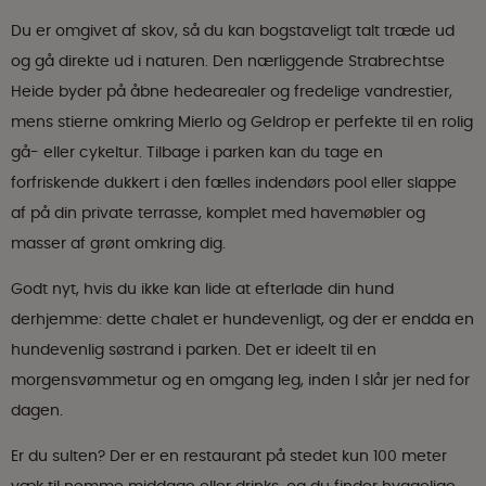
Du er omgivet af skov, så du kan bogstaveligt talt træde ud
og gå direkte ud i naturen. Den nærliggende Strabrechtse
Heide byder på åbne hedearealer og fredelige vandrestier,
mens stierne omkring Mierlo og Geldrop er perfekte til en rolig
gå- eller cykeltur. Tilbage i parken kan du tage en
forfriskende dukkert i den fælles indendørs pool eller slappe
af på din private terrasse, komplet med havemøbler og
masser af grønt omkring dig.
Godt nyt, hvis du ikke kan lide at efterlade din hund
derhjemme: dette chalet er hundevenligt, og der er endda en
hundevenlig søstrand i parken. Det er ideelt til en
morgensvømmetur og en omgang leg, inden I slår jer ned for
dagen.
Er du sulten? Der er en restaurant på stedet kun 100 meter