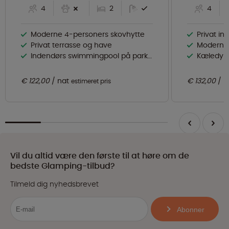
4
2
4
Moderne 4-personers skovhytte
Privat i
Privat terrasse og have
Moderne 
Indendørs swimmingpool på parken
Kæledyrsv
€ 122,00
nat
€ 132,00
n
estimeret pris
Vil du altid være den første til at høre om de
bedste Glamping-tilbud?
Tilmeld dig nyhedsbrevet
Abonner