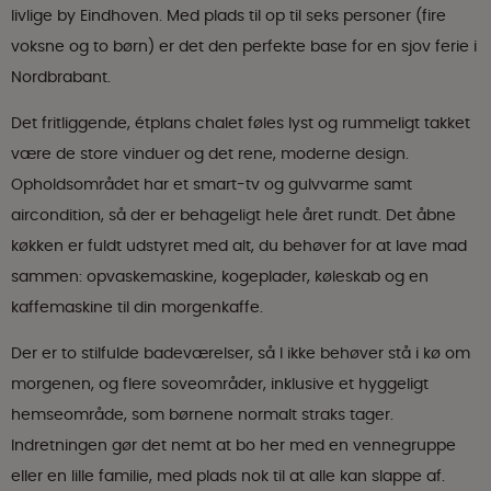
livlige by Eindhoven. Med plads til op til seks personer (fire
voksne og to børn) er det den perfekte base for en sjov ferie i
Nordbrabant.
Det fritliggende, étplans chalet føles lyst og rummeligt takket
være de store vinduer og det rene, moderne design.
Opholdsområdet har et smart-tv og gulvvarme samt
aircondition, så der er behageligt hele året rundt. Det åbne
køkken er fuldt udstyret med alt, du behøver for at lave mad
sammen: opvaskemaskine, kogeplader, køleskab og en
kaffemaskine til din morgenkaffe.
Der er to stilfulde badeværelser, så I ikke behøver stå i kø om
morgenen, og flere soveområder, inklusive et hyggeligt
hemseområde, som børnene normalt straks tager.
Indretningen gør det nemt at bo her med en vennegruppe
eller en lille familie, med plads nok til at alle kan slappe af.