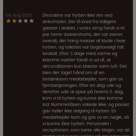
06 Aug 2025
Desværre var hytten ikke ren ved
ankomsten. Der lå brød fra tidligere
gæster i skabet, i vores seng fandt vi et
par herre-boksershorts, der var støvet
overalt, der hang masser af klude i hele
hytten, og toilettet var bogstaveligt talt
beskidt. Efter 3 dage med varme og
klamme nætter fandt vi ud af, at
airconditionen kun blæste varm luft. Det
blev der taget hånd om af en
betænksom medarbejder, som gav os
fjernbetjeningen. Efter en dag ude og
derefter ude at spise på feriens 5. dag,
kom vi til hytten og kunne ikke komme
ind. Nummerlåsen virkede ikke, og passet
gav heller ikke adgang til hytten. En
medarbejder kom og gav os en nøgle, så
vi kunne låse hytten. Personalet i
receptionen, som hørte alle klager, var alt