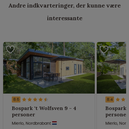
Andre indkvarteringer, der kunne være
interessante
8.6
8.4
Bospark 't Wolfsven 9 - 4
Bospark '
personer
personer
Mierlo, Nordbrabant
Mierlo, Nor