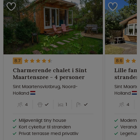
8.7
8.6
Charmerende chalet i Sint
Lille fam
Maartenszee - 4 personer
Sint Maartensvlotbrug, Noord-
Sint Maarte
Holland
Holland
4
1
4
Miljøvenligt tiny house
Moderne 
Kort cykeltur til stranden
Veranda 
Privat terrasse med privatliv
Legehus 