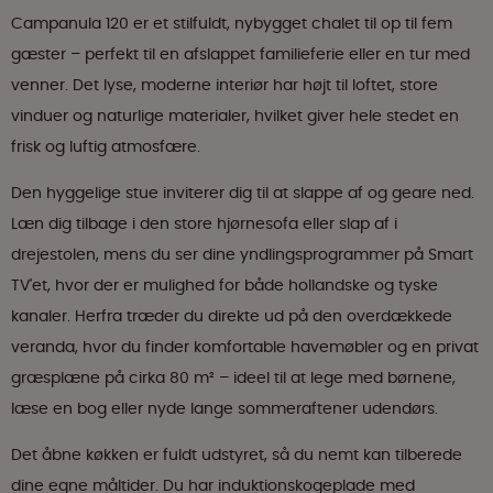
Campanula 120 er et stilfuldt, nybygget chalet til op til fem
gæster – perfekt til en afslappet familieferie eller en tur med
venner. Det lyse, moderne interiør har højt til loftet, store
vinduer og naturlige materialer, hvilket giver hele stedet en
frisk og luftig atmosfære.
Den hyggelige stue inviterer dig til at slappe af og geare ned.
Læn dig tilbage i den store hjørnesofa eller slap af i
drejestolen, mens du ser dine yndlingsprogrammer på Smart
TV'et, hvor der er mulighed for både hollandske og tyske
kanaler. Herfra træder du direkte ud på den overdækkede
veranda, hvor du finder komfortable havemøbler og en privat
græsplæne på cirka 80 m² – ideel til at lege med børnene,
læse en bog eller nyde lange sommeraftener udendørs.
Det åbne køkken er fuldt udstyret, så du nemt kan tilberede
dine egne måltider. Du har induktionskogeplade med