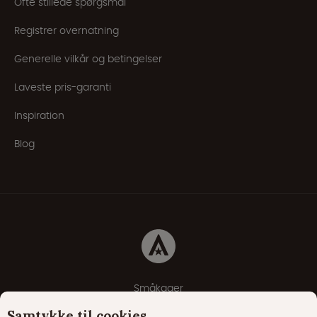
Ofte stillede spørgsmål
Registrer overnatning
Generelle vilkår og betingelser
Laveste pris-garanti
Inspiration
Blog
Småkager
Erklæring om beskyttelse af personlige oplysninger
Samtykke til cookies