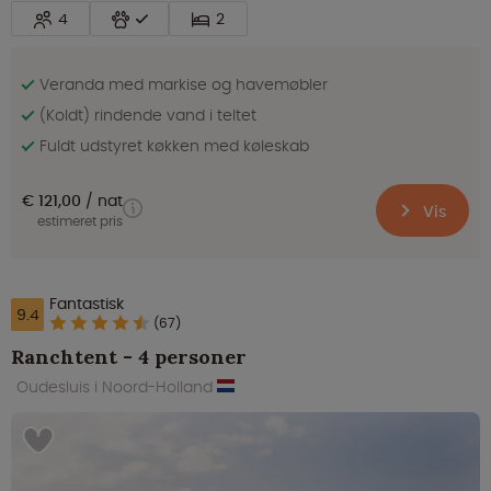
4
2
Veranda med markise og havemøbler
(Koldt) rindende vand i teltet
Fuldt udstyret køkken med køleskab
€ 121,00
nat
Vis
estimeret pris
Fantastisk
9.4
(67)
Ranchtent - 4 personer
Oudesluis i Noord-Holland