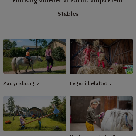
Fotos og videoer af FarmCamps Fleur
Stables
Ponyridning
Leger i høloftet