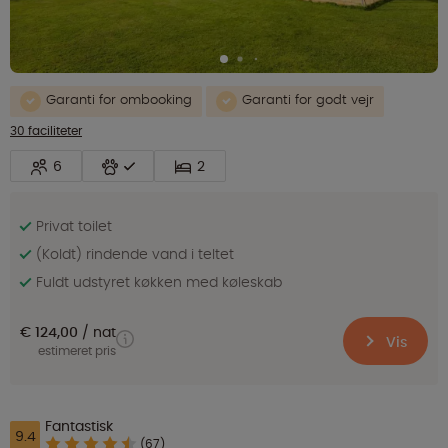
Garanti for ombooking
Garanti for godt vejr
30 faciliteter
6
2
Privat toilet
(Koldt) rindende vand i teltet
Fuldt udstyret køkken med køleskab
€ 124,00
nat
Vis
estimeret pris
Fantastisk
9.4
(67)