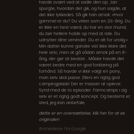
havde svært ved at sadle den op. Jan
spurgte, hvordan det gik, og hun sagde, at
det ikke lykkedes. Så gik han amok: »Hvor
gammel er du? Du virker som en 2½-årig. Du
er ikke en hest værd, du har en stor mund,
du bør hellere holde op med at ride. Du
udnytter dine veninder. Du er alt for urolig.«
Min datter kunne ganske vist ikke klare det
hele selv, men at gå sådan amok på en 8-
årig, der gør sit bedste… Måske havde det
været bedre med en god forklaring på
forhånd. Så havde vi ikke valgt en pony,
man selv skal passe. Ellers en rigtig god
campingplads! Der er masser at opleve.
Synd med de to episoder. Farmcamps i sig
selv er et rigtig godt koncept. Og bestemt et
sted, jeg kan anbefale.
dette er en oversættelse, klik her for at se
originalen
Anmeldelse fra Google