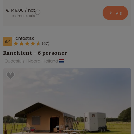
€ 146,00
nat
Vis
estimeret pris
Fantastisk
9.4
(67)
Ranchtent - 6 personer
Oudesluis i Noord-Holland