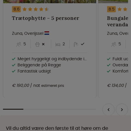
8.6
8.5
Trætophytte - 5 personer
Bungalet
Zuna, Overijssel
Zuna, Overi
5
2
5
Meget hyggeligt og indbydende interiør
Fuldt uds
Beliggende på Regge
Overdække
Fantastisk udsigt
Komforta
€ 190,00
nat
€ 134,00
n
estimeret pris
Vil du altid være den første til at høre om de