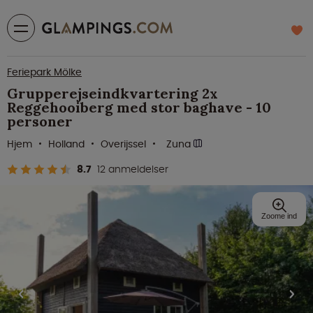
Feriepark Mölke
Grupperejseindkvartering 2x
Reggehooiberg med stor baghave - 10
personer
Hjem
Holland
Overijssel
Zuna
8.7
12 anmeldelser
Zoome ind