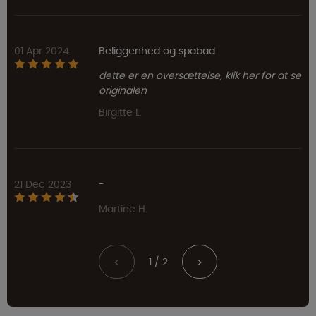
01 Apr 2024
Beliggenhed og spabad
dette er en oversættelse, klik her for at se
originalen
Birgitte L.
21 Dec 2023
-
Martine H.
1 / 2
<
>