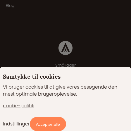
Blog
Småkager
Erklæring om beskyttelse af personlige oplysninger
Samtykke til cookies
Cookie-politik
Vi bruger cookies til at give vores besøgende den
mest optimale brugeroplevelse.
22000 Synes godt om
17400 følgere
cookie-politik
15700 følgere
Indstillinger
Tilgængelighed og priser
Accepter alle