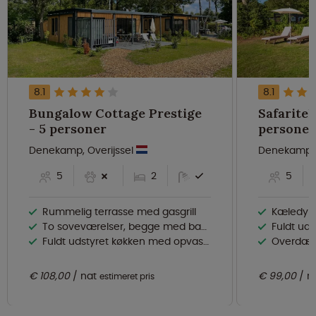
8.1
8.1
Bungalow Cottage Prestige
Safaritel
- 5 personer
personer
Denekamp, Overijssel
Denekamp, 
5
2
5
Rummelig terrasse med gasgrill
Kæledyr 
To soveværelser, begge med badeværelse
Fuldt udsty
Fuldt udstyret køkken med opvaskemaskine
Overdækk
€ 108,00
nat
€ 99,00
n
estimeret pris