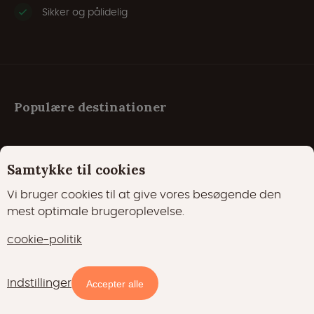
Sikker og pålidelig
Populære destinationer
Belgien
Samtykke til cookies
Danmark
Vi bruger cookies til at give vores besøgende den
mest optimale brugeroplevelse.
Frankrig
cookie-politik
Holland
Italien
Indstillinger
Tilgængelighed og priser
Accepter alle
Kroatien