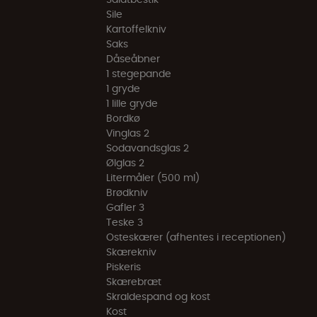
Sile
Kartoffelkniv
Saks
Dåseåbner
1 stegepande
1 gryde
1 lille gryde
Bordkø
Vinglas 2
Sodavandsglas 2
Ølglas 2
Litermåler (500 ml)
Brødkniv
Gafler 3
Teske 3
Osteskærer (afhentes i receptionen)
Skærekniv
Piskeris
Skærebræt
Skraldespand og kost
Kost