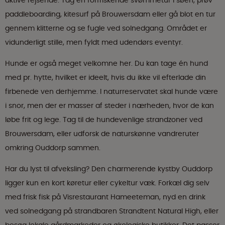
aktive rejsende. Tag en forfriskende svømmetur i søen, prøv
paddleboarding, kitesurf på Brouwersdam eller gå blot en tur
gennem klitterne og se fugle ved solnedgang. Området er
vidunderligt stille, men fyldt med udendørs eventyr.
Hunde er også meget velkomne her. Du kan tage én hund
med pr. hytte, hvilket er ideelt, hvis du ikke vil efterlade din
firbenede ven derhjemme. I naturreservatet skal hunde være
i snor, men der er masser af steder i nærheden, hvor de kan
løbe frit og lege. Tag til de hundevenlige strandzoner ved
Brouwersdam, eller udforsk de naturskønne vandreruter
omkring Ouddorp sammen.
Har du lyst til afveksling? Den charmerende kystby Ouddorp
ligger kun en kort køretur eller cykeltur væk. Forkæl dig selv
med frisk fisk på Visrestaurant Hameeteman, nyd en drink
ved solnedgang på strandbaren Strandtent Natural High, eller