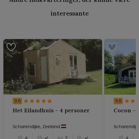
interessante
9.6
9.6
Het Eilandhuis - 4 personer
C
Scharendijke, Zeeland
Scharendijk
4
2
4