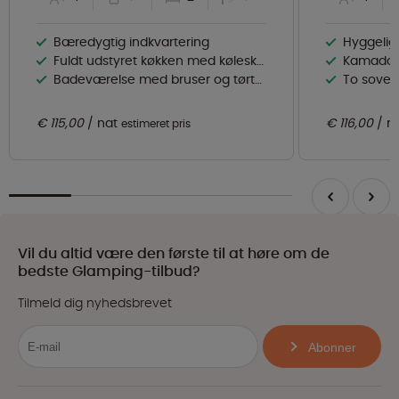
Bæredygtig indkvartering
Hyggelig 
Fuldt udstyret køkken med køleskab
Kamado-g
Badeværelse med bruser og tørtoilet
To sovev
€ 115,00
nat
€ 116,00
n
estimeret pris
Vil du altid være den første til at høre om de
bedste Glamping-tilbud?
Tilmeld dig nyhedsbrevet
Abonner