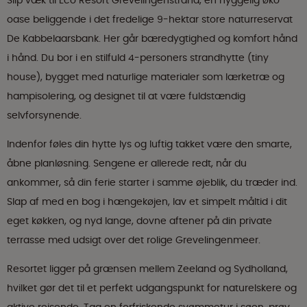
Slip væk til Eco Resort Grevelingenstrand, en hyggelig øko-
oase beliggende i det fredelige 9-hektar store naturreservat
De Kabbelaarsbank. Her går bæredygtighed og komfort hånd
i hånd. Du bor i en stilfuld 4-personers strandhytte (tiny
house), bygget med naturlige materialer som lærketræ og
hampisolering, og designet til at være fuldstændig
selvforsynende.
Indenfor føles din hytte lys og luftig takket være den smarte,
åbne planløsning. Sengene er allerede redt, når du
ankommer, så din ferie starter i samme øjeblik, du træder ind.
Slap af med en bog i hængekøjen, lav et simpelt måltid i dit
eget køkken, og nyd lange, dovne aftener på din private
terrasse med udsigt over det rolige Grevelingenmeer.
Resortet ligger på grænsen mellem Zeeland og Sydholland,
hvilket gør det til et perfekt udgangspunkt for naturelskere og