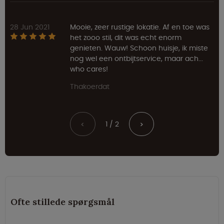
28 Jun 2021
Mooie, zeer rustige lokatie. Af en toe was
het zooo stil, dit was echt enorm
genieten. Wauw! Schoon huisje, ik miste
nog wel een ontbijtservice, maar ach...
who cares!
Thakoerdat
1 / 2
<
>
Ofte stillede spørgsmål