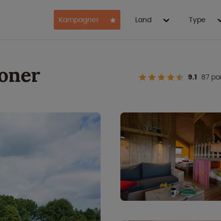
Kampagner
Land
Type
soner
9.1
87 pa