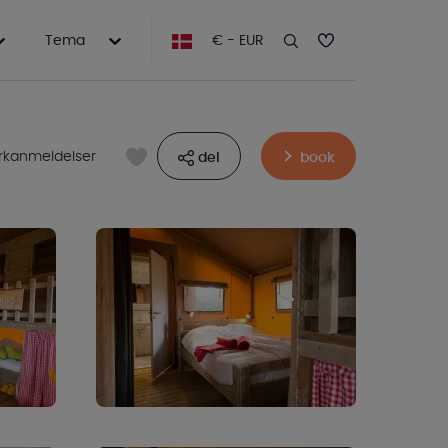
Tema
€ - EUR
rkanmeldelser
del
book