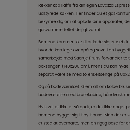
lækker kop kaffe fra din egen Lavazza Espre
udstyrede køkken. Her finder du et gaskomfur
bekymre dig om at oplade dine apparater, der er
gasvarmere teltet dejligt varmt.
Børnene kommer ikke til at kede sig et øjeblik 
hvor de kan lege ovenpå og sove i en hyggeli
samarbejde med Saartje Prum, forvandler telte
boxsengen (140x200 cm), mens du kan nyde en
separat værelse med to enkeltsenge på 80x
Og så badeværelset: Glem alt om kolde bruseb
badeværelse med brusekabine, håndvask med s
Hvis vejret ikke er så godt, er det ikke noget 
børnene hygger sig i Hay House. Men der er se
et sted at overnatte, men en rigtig base for e