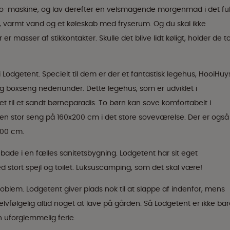
sso-maskine, og lav derefter en velsmagende morgenmad i det fu
, varmt vand og et køleskab med fryserum. Og du skal ikke
 masser af stikkontakter. Skulle det blive lidt køligt, holder de t
i Lodgetent. Specielt til dem er der et fantastisk legehus, HooiHuy
g boxseng nedenunder. Dette legehus, som er udviklet i
t til et sandt børneparadis. To børn kan sove komfortabelt i
 stor seng på 160x200 cm i det store soveværelse. Der er også
200 cm.
ade i en fælles sanitetsbygning. Lodgetent har sit eget
tort spejl og toilet. Luksuscamping, som det skal være!
problem. Lodgetent giver plads nok til at slappe af indenfor, mens
lvfølgelig altid noget at lave på gården. Så Lodgetent er ikke ba
n uforglemmelig ferie.