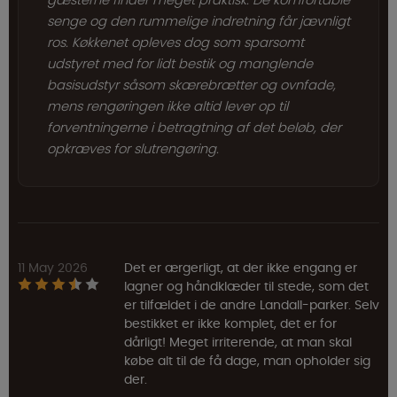
gæsterne finder meget praktisk. De komfortable
senge og den rummelige indretning får jævnligt
ros. Køkkenet opleves dog som sparsomt
udstyret med for lidt bestik og manglende
basisudstyr såsom skærebrætter og ovnfade,
mens rengøringen ikke altid lever op til
forventningerne i betragtning af det beløb, der
opkræves for slutrengøring.
11 May 2026
Det er ærgerligt, at der ikke engang er
lagner og håndklæder til stede, som det
er tilfældet i de andre Landall-parker. Selv
bestikket er ikke komplet, det er for
dårligt! Meget irriterende, at man skal
købe alt til de få dage, man opholder sig
der.