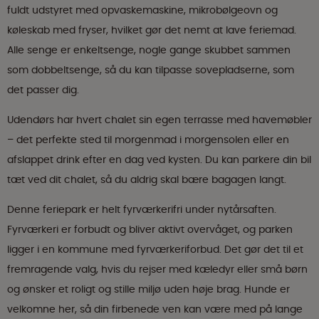
fuldt udstyret med opvaskemaskine, mikrobølgeovn og
køleskab med fryser, hvilket gør det nemt at lave feriemad.
Alle senge er enkeltsenge, nogle gange skubbet sammen
som dobbeltsenge, så du kan tilpasse sovepladserne, som
det passer dig.
Udendørs har hvert chalet sin egen terrasse med havemøbler
– det perfekte sted til morgenmad i morgensolen eller en
afslappet drink efter en dag ved kysten. Du kan parkere din bil
tæt ved dit chalet, så du aldrig skal bære bagagen langt.
Denne feriepark er helt fyrværkerifri under nytårsaften.
Fyrværkeri er forbudt og bliver aktivt overvåget, og parken
ligger i en kommune med fyrværkeriforbud. Det gør det til et
fremragende valg, hvis du rejser med kæledyr eller små børn
og ønsker et roligt og stille miljø uden høje brag. Hunde er
velkomne her, så din firbenede ven kan være med på lange