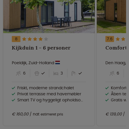
8
7.6
Kijkduin 1 - 6 personer
Poeldijk, Zuid-Holland
Den Haag, 
6
3
6
Friskt, moderne strandchalet
Komforta
Privat terrasse med havemøbler
Åben ter
Smart TV og hyggeligt opholdsområde
Gratis wi-
€ 160,00
nat
€ 139,00
n
estimeret pris