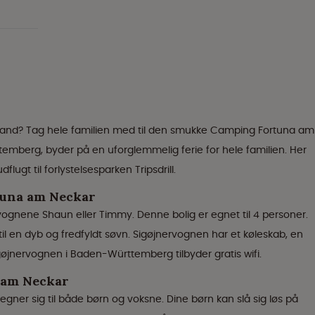
yskland? Tag hele familien med til den smukke Camping Fortuna am
mberg, byder på en uforglemmelig ferie for hele familien. Her
ugt til forlystelsesparken Tripsdrill.
tuna am Neckar
ognene Shaun eller Timmy. Denne bolig er egnet til 4 personer.
r til en dyb og fredfyldt søvn. Sigøjnervognen har et køleskab, en
igøjnervognen i Baden-Württemberg tilbyder gratis wifi.
 am Neckar
ner sig til både børn og voksne. Dine børn kan slå sig løs på