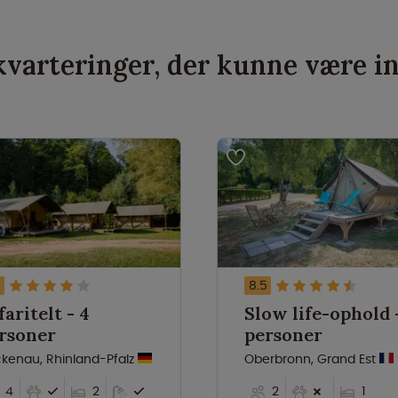
varteringer, der kunne være i
8.5
aritelt - 4
Slow life-ophold -
rsoner
personer
kenau, Rhinland-Pfalz
Oberbronn, Grand Est
4
2
2
1