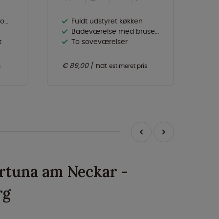
se
Fuldt udstyret køkken
Badeværelse med bruser og toilet
t
To soveværelser
€ 89,00
nat
€ 
s
estimeret pris
rtuna am Neckar -
rg