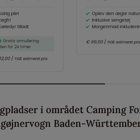
Solrig plet
Oplev den ægte naturoplevel
Røgfri
Inklusive sengetøj
Kæledyr tilladt
Morgenmad inkludere
Gratis annullering
€ 99,00
nat
estimeret pri
den for 24 timer
02,00
nat
estimeret pris
gpladser i området Camping Fo
igøjnervogn Baden-Württembe