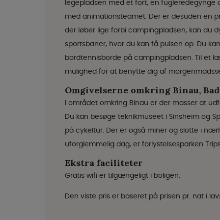
legepladsen med et fort, en fugleredegynge 
med animationsteamet. Der er desuden en priv
der løber lige forbi campingpladsen, kan du dy
sportsbaner, hvor du kan få pulsen op. Du kan 
bordtennisborde på campingpladsen. Til et 
mulighed for at benytte dig af morgenmadsse
Omgivelserne omkring Binau, Ba
I området omkring Binau er der masser at ud
Du kan besøge teknikmuseet i Sinsheim og Sp
på cykeltur. Der er også miner og slotte i næ
uforglemmelig dag, er forlystelsesparken Tripsd
Ekstra faciliteter
Gratis wifi er tilgængeligt i boligen.
Den viste pris er baseret på prisen pr. nat i 