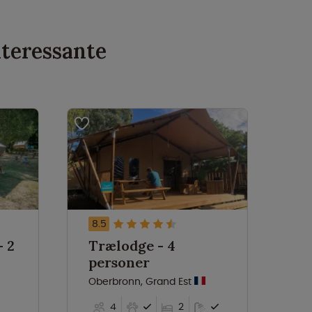
nteressante
8.5
8.
 2
Trælodge - 4
N
personer
2 
Oberbronn, Grand Est
Ob
4
2