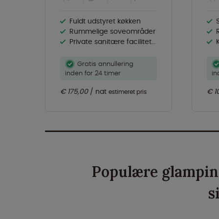
Fuldt udstyret køkken
Rummelige soveområder
Private sanitære faciliteter
Gratis annullering
inden for 24 timer
in
€ 175,00
nat
€ 1
estimeret pris
Populære glampin
s