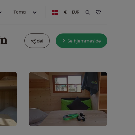
Tema
€ - EUR
gn
del
Se hjemmeside