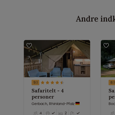
Andre indk
9.1
8.1
Safaritelt - 4
Saf
personer
pe
Gerbach, Rhinland-Pfalz
Boc
4
2