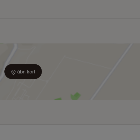
åbn kort