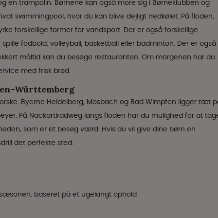
og en trampolin. Børnene kan også more sig i Børneklubben og
at swimmingpool, hvor du kan blive dejligt nedkølet. På floden,
rke forskellige former for vandsport. Der er også forskellige
spille fodbold, volleyball, basketball eller badminton. Der er også
lækkert måltid kan du besøge restauranten. Om morgenen har du
rvice med frisk brød.
den-Württemberg
forske. Byerne Heidelberg, Mosbach og Bad Wimpfen ligger tæt p
eyer. På Nackartlradweg langs floden har du mulighed for at tag
rheden, som er et besøg værd. Hvis du vil give dine børn en
rill det perfekte sted.
lavsæsonen, baseret på et ugelangt ophold