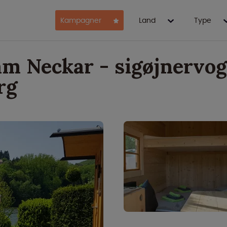
Kampagner
Land
Type
m Neckar - sigøjnervo
rg