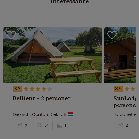
interessante
8.3
8.5
Belltent - 2 personer
SunLodge
personer
Diekirch, Canton Diekirch
Larochette
2
1
4