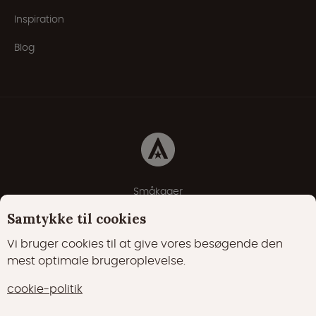
Inspiration
Blog
Småkager
Erklæring om beskyttelse af personlige oplysninger
Samtykke til cookies
Cookie-politik
Vi bruger cookies til at give vores besøgende den
mest optimale brugeroplevelse.
22000 Synes godt om
17400 følgere
cookie-politik
15700 følgere