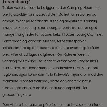
Luxembourg
Takket være sin ideelle beliggenhed er Camping Neumühle
særlig attraktiv for motorcyklister. Müllerthal-regionen og
omegn byder på fantastiske ruter, og dagsture til Frankrig,
Tyskland, Belgien og Luxembourg er perfekte. Der er også
mange muligheder for byture, f.eks. til Luxembourg City, Trier,
Echternach og Vianden. Museer, forlystelsesparker,
indkøbscentre og den berømte slotsrute byder også på en
bred vifte af udflugtsmuligheder. Området er ideelt til
vandring og trekking. Der er flere afmærkede vandrestier i
nærheden, bl.a. langdistance-vandrestien GR5. Müllerthal-
regionen, også kendt som "Lille Schweiz", imponerer med sine
markante klippeformationer, slotte og varierede natur.
Campingpladsen er også et godt udgangspunkt for
geocaching-ture.
Den viste pris er baseret på prisen pr. nat i lavsæsonen for et