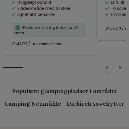
Hyggeligt ophold
Et fuldt udstyr
Siddeområde med to stole
To sovev
Egnet til 2 personer
Himmels
Gratis annullering inden for 24
€ 115,00
n
timer
€ 43,00
nat
estimeret pris
Populære glampingpladser i området
Camping Neumühle - Diekirch sovehytter