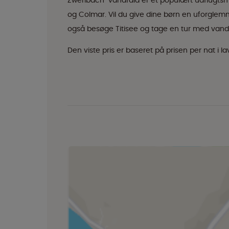
Zweribach-vandfald er et populært udflugtsmå
og Colmar. Vil du give dine børn en uforglemm
også besøge Titisee og tage en tur med vand
Den viste pris er baseret på prisen per nat i