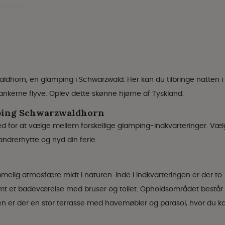
ldhorn, en glamping i Schwarzwald. Her kan du tilbringe natten i
ankerne flyve. Oplev dette skønne hjørne af Tyskland.
ping Schwarzwaldhorn
for at vælge mellem forskellige glamping-indkvarteringer. Væl
ndrerhytte og nyd din ferie.
lig atmosfære midt i naturen. Inde i indkvarteringen er der to
samt et badeværelse med bruser og toilet. Opholdsområdet består 
en er der en stor terrasse med havemøbler og parasol, hvor du k