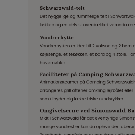
Schwarzwald-telt
Det hyggelige og rummelige telt i Schwarzwald 
køkken og en delvist overdækket veranda med 
Vandrerhytte
Vandrerhytten er ideel til 2 voksne og 2 børn o
køjesenge, et tekøkken, et bord og 4 stole. 
havemøbler.
Faciliteter på Camping Schwarzw
Animationsteamet på Camping Schwarzwaldhorn
arrangeres grill aftener omkring lejrbålet ell
som tilbyder dig lækre friske rundstykker.
Omgivelserne ved Simonswald, B
Midt i Schwarzwald får det eventyrlige Simonsw
mange vandrestier kan du opleve den uberør