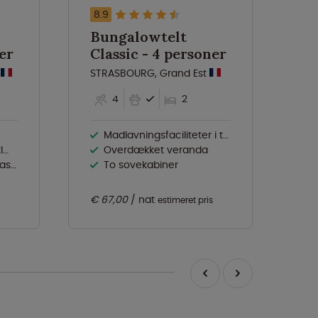
8.9
6.
Bungalowtelt
Hy
oner
Classic - 4 personer
p
t
STRASBOURG, Grand Est
Ba
4
2
Madlavningsfaciliteter i teltet
d
Overdækket veranda
sse
To sovekabiner
€ 67,00
nat
€ 6
estimeret pris