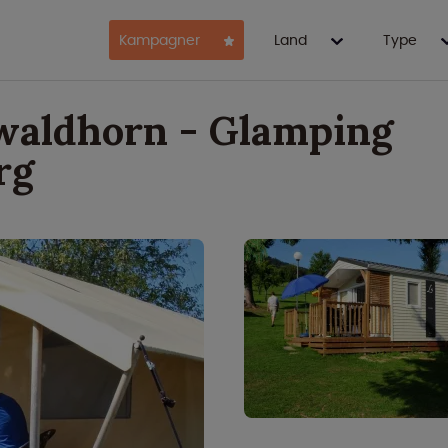
Kampagner
Land
Type
aldhorn - Glamping
rg