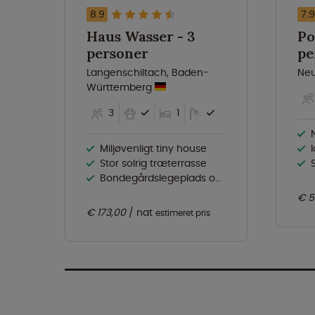
8.9
7.9
Haus Wasser - 3
Po
personer
pe
Langenschiltach, Baden-
Neu
Württemberg
3
1
Miljøvenligt tiny house
I
Stor solrig træterrasse
S
Bondegårdslegeplads og dyr
€ 5
€ 173,00
nat
estimeret pris