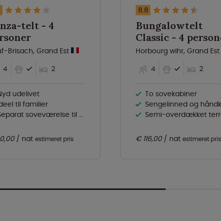
8.8
nza-telt - 4
Bungalowtelt
rsoner
Classic - 4 pers
f-Brisach, Grand Est
Horbourg wihr, Grand Es
4
2
4
2
Nyd udelivet
To sovekabiner
deel til familier
Sengelinned og håndklæder til rådighe
eparat soveværelse til børnene
Semi-overdækket terra
0,00
nat
€ 116,00
nat
estimeret pris
estimeret pris