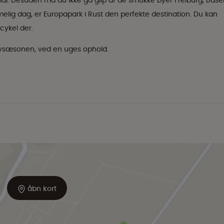
l. Desuden må du ikke gå glip af de smukke byer Freiburg, Base
elig dag, er Europapark i Rust den perfekte destination. Du kan
cykel der.
 lavsæsonen, ved en uges ophold.
åbn kort