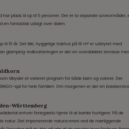
har plads til op til 5 personer. Der er to separate soveområder, 
en fantastisk udsigt over dalen.
p til 15 år. Det lille, hyggelige træhus på 16 m³ er udstyret med
Foran glamping-indkvarteringen er der en overdækket terrasse me
aldhorn
 tilbyder et varieret program for både børn og voksne. Der
er BINGO-spil for hele familien. Om morgenen er der en brødservice
aden-Württemberg
äldertal enhver feriegæsts hjerte til at banke hurtigere. På de
te natur. Det imponerende natursceneri ved de nærliggende