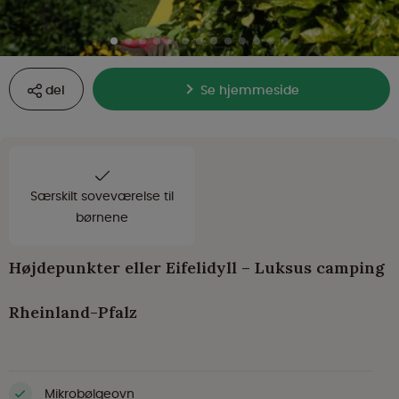
del
Se hjemmeside
Særskilt soveværelse til
børnene
Højdepunkter eller Eifelidyll – Luksus camping
Rheinland-Pfalz
Mikrobølgeovn