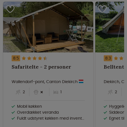
8.5
8.3
Safaritelte - 2 personer
Wallendorf-pont, Canton Diekirch
Diekirch, C
2
1
2
Mobil køkken
Hyggelig
Overdækket veranda
Siddeomr
Fuldt udstyret køkken med inventar
Egnet til