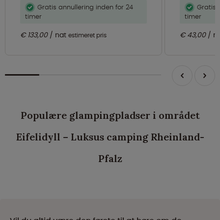
Gratis annullering inden for 24
Gratis 
timer
timer
€ 133,00
nat
€ 43,00
n
estimeret pris
Populære glampingpladser i området
Eifelidyll – Luksus camping Rheinland-
Pfalz