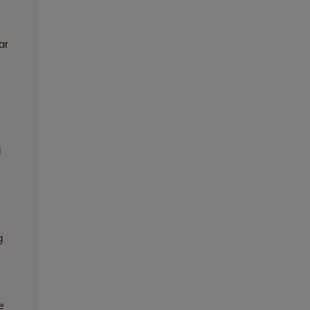
ar
l
g
e