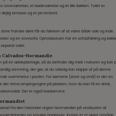
to soveværelser, et badeværelse og et lille køkken. Toilet er
 dejlig terrasse og et picnicbord.
 store franske døre får du følelsen af at være både ude og inde.
relser og en sovesofa. Opholdsstuen har en sofaafdeling og køkk
eparat toilet.
ia Calvados-Normandie
på en æbleplantage, så du befinder dig midt i naturen og kan 
andlig stemning, der gør, at du virkelig kan slappe af på denne
kende svømmetur i poolen. For børnene (store og små) er der en
 der retrocampingvogne på pladsen, hvor du kan få en drink,
 sæsonsalat. Der er også brødservice.
Normandiet
rsel fra den historiske region Normandiet på vestkysten af
ske seværdigheder og smukke badebyer. Kysten er et skønt område