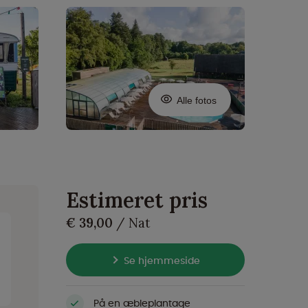
Alle fotos
Estimeret pris
€ 39,00
/ Nat
Se hjemmeside
På en æbleplantage