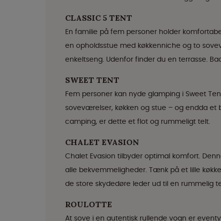
CLASSIC 5 TENT
En familie på fem personer holder komfortabel 
en opholdsstue med køkkenniche og to sovev
enkeltseng. Udenfor finder du en terrasse. Bad
SWEET TENT
Fem personer kan nyde glamping i Sweet Tent. D
soveværelser, køkken og stue – og endda et b
camping, er dette et flot og rummeligt telt.
CHALET EVASION
Chalet Evasion tilbyder optimal komfort. Denn
alle bekvemmeligheder. Tænk på et lille køkke
de store skydedøre leder ud til en rummelig te
ROULOTTE
At sove i en autentisk rullende vogn er eventyr