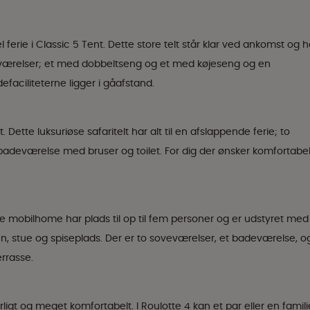
ferie i Classic 5 Tent. Dette store telt står klar ved ankomst og h
ærelser; et med dobbeltseng og et med køjeseng og en
efaciliteterne ligger i gåafstand.
ette luksuriøse safaritelt har alt til en afslappende ferie; to
adeværelse med bruser og toilet. For dig der ønsker komfortabe
e mobilhome har plads til op til fem personer og er udstyret med
n, stue og spiseplads. Der er to soveværelser, et badeværelse, o
rrasse.
ligt og meget komfortabelt. I Roulotte 4 kan et par eller en famili