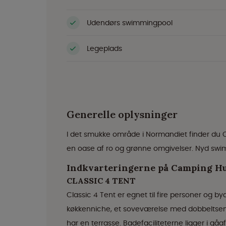
Udendørs swimmingpool
Legeplads
Generelle oplysninger
I det smukke område i Normandiet finder d
en oase af ro og grønne omgivelser. Nyd swim
Indkvarteringerne på Camping H
CLASSIC 4 TENT
Classic 4 Tent er egnet til fire personer og 
køkkenniche, et soveværelse med dobbeltseng
har en terrasse. Badefaciliteterne ligger i gåa