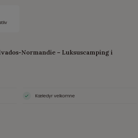
tliv
alvados-Normandie – Luksuscamping i
Kæledyr velkomne