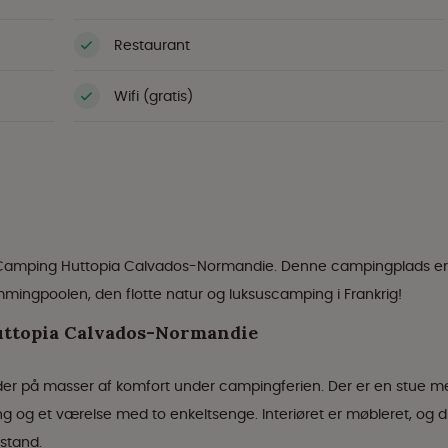
Restaurant
Wifi (gratis)
u Camping Huttopia Calvados-Normandie. Denne campingplads er
mingpoolen, den flotte natur og luksuscamping i Frankrig!
uttopia Calvados-Normandie
byder på masser af komfort under campingferien. Der er en stue m
 og et værelse med to enkeltsenge. Interiøret er møbleret, og 
fstand.