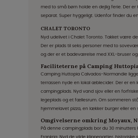
med to små børn holde en dejlig ferie. Der er 
separat. Super hyggeligt. Udenfor finder du en
CHALET TORONTO
Nyd udelivet i Chalet Toronto. Takket være de
Der er plads til seks personer med to sovevæ
og der er et badeværelse med XXL-bruser og s
Faciliteterne på Camping Huttop
Camping Huttopia Calvados-Normandie ligger 
terrassen nyde en lokal æblecider. Der er en l
campingplads. Nyd vand sjov eller en forfris
legeplads og et fællesrum. Om sommeren står
hjemmelavet pizza, en lækker burger eller en
Omgivelserne omkring Moyaux, 
På denne campingplads bor du 30 minutters kø
Frankrig. Nyd de vilde klippepartier, histori