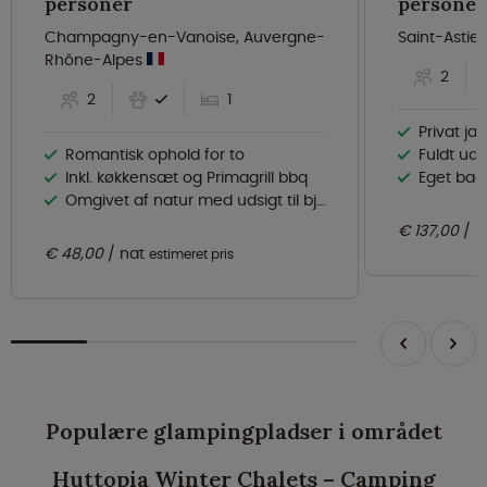
personer
personer
Champagny-en-Vanoise, Auvergne-
Saint-Astie
Rhône-Alpes
2
2
1
Privat jac
Romantisk ophold for to
Fuldt uds
Inkl. køkkensæt og Primagrill bbq
Eget badev
Omgivet af natur med udsigt til bjergene
€ 137,00
n
€ 48,00
nat
estimeret pris
Populære glampingpladser i området
Huttopia Winter Chalets – Camping