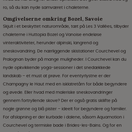
ro, så du kan nyde samværet i chaleterne.
Omgivelserne omkring Bozel, Savoie
Skjult i et beskyttet naturområde, tæt på Les 3 Vallées, tilbyder
chaleterne i Huttopia Bozel og Vanoise endeløse
vinteraktiviteter, herunder alpinski, langrend og
sneskovandring. De nærliggende skistationer Courchevel og
Pralognan byder på mange muligheder. I Courchevel kan du
nyde opkvikkende yoga-sessioner i det snedækkede
landskab – et must at prøve. For eventyrlystne er der
Champagny le Haut med en isklatretårn for både begyndere
og øvede. Eller hvad med maleriske sneskovandringer
gennem fortryllende skove? Der er også gratis skilifte på
nogle grønne og blå pister – ideelt for begyndere og familier.
For afslapning er der kurbade i dalene, såsom Aquamotion i
Courchevel og termiske bade i Brides-les-Bains. Og for en