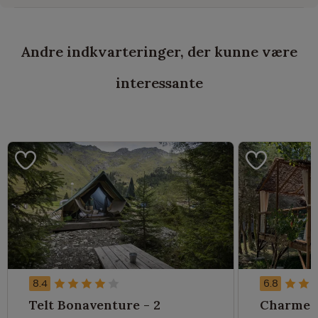
Andre indkvarteringer, der kunne være
interessante
8.4
6.8
Telt Bonaventure - 2
Charme h