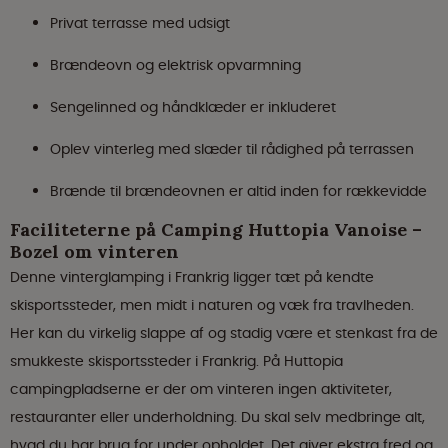
Privat terrasse med udsigt
Brændeovn og elektrisk opvarmning
Sengelinned og håndklæder er inkluderet
Oplev vinterleg med slæder til rådighed på terrassen
Brænde til brændeovnen er altid inden for rækkevidde
Faciliteterne på Camping Huttopia Vanoise –
Bozel om vinteren
Denne vinterglamping i Frankrig ligger tæt på kendte
skisportssteder, men midt i naturen og væk fra travlheden.
Her kan du virkelig slappe af og stadig være et stenkast fra de
smukkeste skisportssteder i Frankrig. På Huttopia
campingpladserne er der om vinteren ingen aktiviteter,
restauranter eller underholdning. Du skal selv medbringe alt,
hvad du har brug for under opholdet. Det giver ekstra fred og