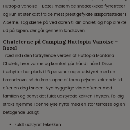
Huttopia Vanoise – Bozel, mellem de snedækkede fyrretræer
og kun et stenkast fra de mest prestigefyldte skisportssteder i
Alperne. Tag skiene på ved døren til din chalet, og hop direkte
ud på løjpen, der går gennem landsbyen.
Chaleterne på Camping Huttopia Vanoise –
Bozel
Træd ind i den fortryllende verden af Huttopia Montana
Chalets, hvor varme og komfort går hånd i hånd. Disse
træhytter har plads til 5 personer og er udstyret med en
brændeovn, så du kan slappe af foran pejsens knitrende ild
efter en dag i sneen. Nyd hyggelige vinteraftener med
familien og benyt det fuldt udstyrede køkken i hytten. Føl dig
straks hjemme i denne lyse hytte med en stor terrasse og en
betagende udsigt.
Fuldt udstyret tekøkken