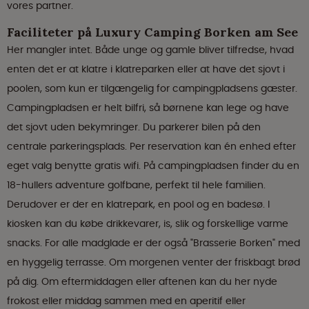
vores partner.
Faciliteter på Luxury Camping Borken am See
Her mangler intet. Både unge og gamle bliver tilfredse, hvad
enten det er at klatre i klatreparken eller at have det sjovt i
poolen, som kun er tilgængelig for campingpladsens gæster.
Campingpladsen er helt bilfri, så børnene kan lege og have
det sjovt uden bekymringer. Du parkerer bilen på den
centrale parkeringsplads. Per reservation kan én enhed efter
eget valg benytte gratis wifi. På campingpladsen finder du en
18-hullers adventure golfbane, perfekt til hele familien.
Derudover er der en klatrepark, en pool og en badesø. I
kiosken kan du købe drikkevarer, is, slik og forskellige varme
snacks. For alle madglade er der også "Brasserie Borken" med
en hyggelig terrasse. Om morgenen venter der friskbagt brød
på dig. Om eftermiddagen eller aftenen kan du her nyde
frokost eller middag sammen med en aperitif eller