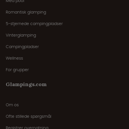
Med pool
Romantisk glamping
5-stjernede campingpladser
Vinterglamping
Campingpladser
Wellness
For grupper
Glampings.com
Om os
Ofte stillede spørgsmål
Registrer overnatning