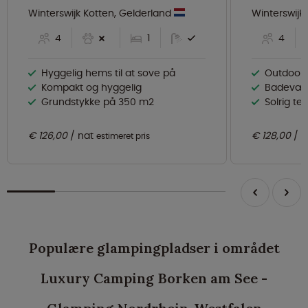
Winterswijk Kotten, Gelderland
Winterswijk
4
1
4
Hyggelig hems til at sove på
Outdoorc
Kompakt og hyggelig
Badevære
Grundstykke på 350 m2
Solrig te
€ 126,00
nat
€ 128,00
n
estimeret pris
Populære glampingpladser i området
Luxury Camping Borken am See -