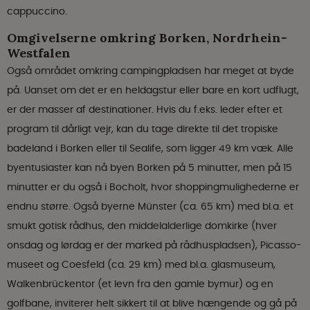
cappuccino.
Omgivelserne omkring Borken, Nordrhein-
Westfalen
Også området omkring campingpladsen har meget at byde
på. Uanset om det er en heldagstur eller bare en kort udflugt,
er der masser af destinationer. Hvis du f.eks. leder efter et
program til dårligt vejr, kan du tage direkte til det tropiske
badeland i Borken eller til Sealife, som ligger 49 km væk. Alle
byentusiaster kan nå byen Borken på 5 minutter, men på 15
minutter er du også i Bocholt, hvor shoppingmulighederne er
endnu større. Også byerne Münster (ca. 65 km) med bl.a. et
smukt gotisk rådhus, den middelalderlige domkirke (hver
onsdag og lørdag er der marked på rådhuspladsen), Picasso-
museet og Coesfeld (ca. 29 km) med bl.a. glasmuseum,
Walkenbrückentor (et levn fra den gamle bymur) og en
golfbane, inviterer helt sikkert til at blive hængende og gå på