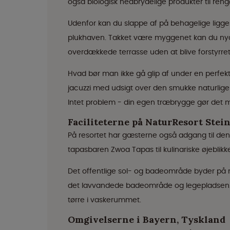
også biologisk nedbrydelige produkter til reng
Udenfor kan du slappe af på behagelige ligges
plukhaven. Takket være myggenet kan du ny
overdækkede terrasse uden at blive forstyrret 
Hvad bør man ikke gå glip af under en perfekt 
jacuzzi med udsigt over den smukke naturlige 
Intet problem - din egen træbrygge gør det m
Faciliteterne på NaturResort Stei
På resortet har gæsterne også adgang til de
tapasbaren Zwoa Tapas til kulinariske øjeblikk
Det offentlige sol- og badeområde byder på m
det lavvandede badeområde og legepladsen. 
tørre i vaskerummet.
Omgivelserne i Bayern, Tyskland