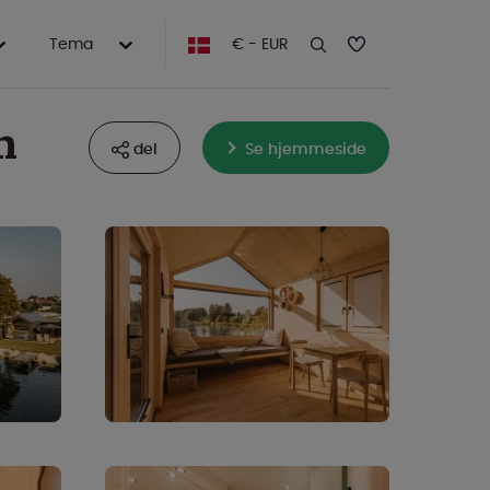
Tema
€ - EUR
n
del
Se hjemmeside