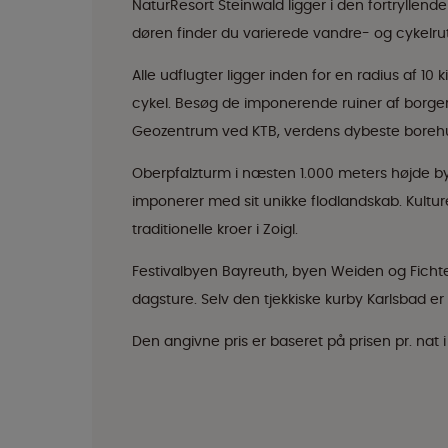
NaturResort Steinwald ligger i den fortryllen
døren finder du varierede vandre- og cykelru
Alle udflugter ligger inden for en radius af 10 
cykel. Besøg de imponerende ruiner af borgen 
Geozentrum ved KTB, verdens dybeste borehu
Oberpfalzturm i næsten 1.000 meters højde b
imponerer med sit unikke flodlandskab. Kultur
traditionelle kroer i Zoigl.
Festivalbyen Bayreuth, byen Weiden og Fichtel
dagsture. Selv den tjekkiske kurby Karlsbad er 
Den angivne pris er baseret på prisen pr. nat