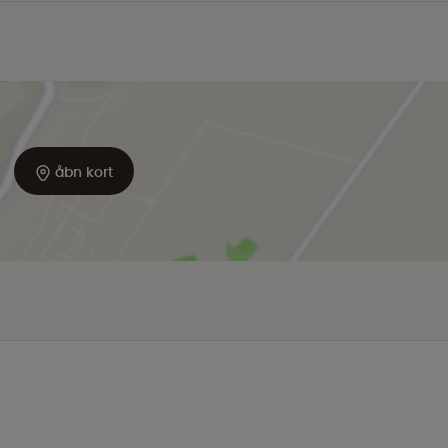
åbn kort