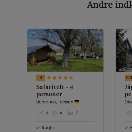
Andre indk
9
8.
Safaritelt - 4
Jä
personer
pe
Lichtenau, Hessen
Erl
4
2
Røgfri