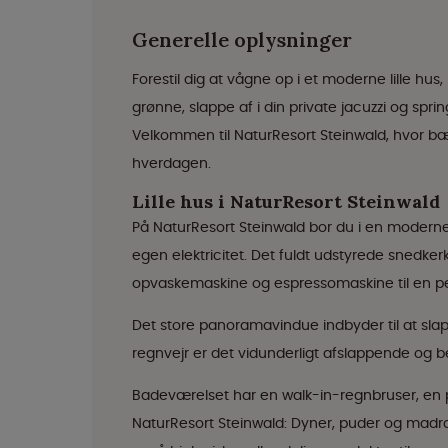
Generelle oplysninger
Forestil dig at vågne op i et moderne lille 
grønne, slappe af i din private jacuzzi og spri
Velkommen til NaturResort Steinwald, hvor bær
hverdagen.
Lille hus i NaturResort Steinwald
På NaturResort Steinwald bor du i en modern
egen elektricitet. Det fuldt udstyrede snedkerk
opvaskemaskine og espressomaskine til en pe
Det store panoramavindue indbyder til at sla
regnvejr er det vidunderligt afslappende og b
Badeværelset har en walk-in-regnbruser, en p
NaturResort Steinwald: Dyner, puder og mad