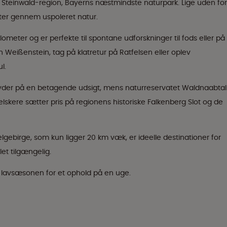
de Steinwald-region, Bayerns næstmindste naturpark. Lige uden for
ter gennem uspoleret natur.
kilometer og er perfekte til spontane udforskninger til fods eller på
Weißenstein, tag på klatretur på Ratfelsen eller oplev
l.
yder på en betagende udsigt, mens naturreservatet Waldnaabtal
elskere sætter pris på regionens historiske Falkenberg Slot og de
gebirge, som kun ligger 20 km væk, er ideelle destinationer for
let tilgængelig.
 i lavsæsonen for et ophold på en uge.