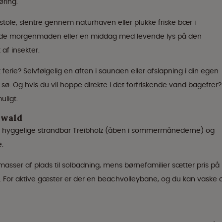
øring.
tole, slentre gennem naturhaven eller plukke friske bær i
de morgenmaden eller en middag med levende lys på den
af insekter.
ferie? Selvfølgelig en aften i saunaen eller afslapning i din egen
sø. Og hvis du vil hoppe direkte i det forfriskende vand bagefter?
uligt.
nwald
n hyggelige strandbar Treibholz (åben i sommermånederne) og
e.
asser af plads til solbadning, mens børnefamilier sætter pris på
For aktive gæster er der en beachvolleybane, og du kan vaske 