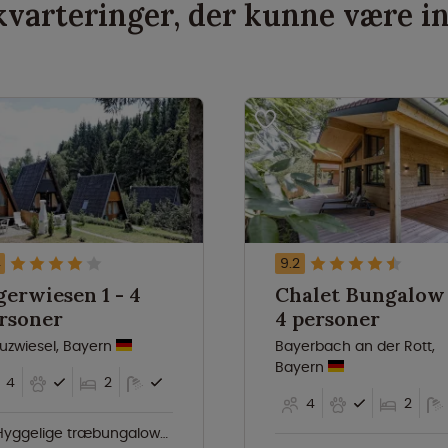
varteringer, der kunne være i
4
9.2
gerwiesen 1 - 4
Chalet Bungalow
rsoner
4 personer
auzwiesel, Bayern
Bayerbach an der Rott,
Bayern
4
2
4
2
Hyggelige træbungalower