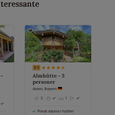
nteressante
8.9
8.
 -
Almhütte - 3
Ni
personer
p
Asten, Bayern
Ni
3
1
Privat sauna i hytten