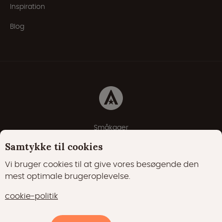
Inspiration
Blog
Småkager
Erklæring om beskyttelse af personlige oplysninger
Samtykke til cookies
Cookie-politik
Vi bruger cookies til at give vores besøgende den
mest optimale brugeroplevelse.
22000 Synes godt om
17400 følgere
cookie-politik
15700 følgere