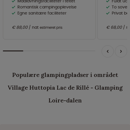
Madlavningsfaciliteter i teltet
Fuldt uds
Romantisk campingoplevelse
To sovevær
Egne sanitære faciliteter
Privat b
€ 88,00
nat
€ 68,00
n
estimeret pris
Populære glampingpladser i området
Village Huttopia Lac de Rillé - Glamping
Loire-dalen