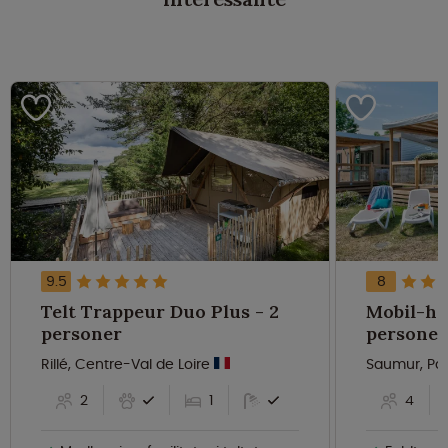
9.5
8
Telt Trappeur Duo Plus - 2
Mobil-ho
personer
personer
Rillé, Centre-Val de Loire
Saumur, Pay
2
1
4