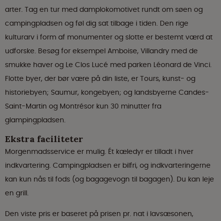
arter. Tag en tur med damplokomotivet rundt om søen og
campingpladsen og føl dig sat tilbage i tiden. Den rige
kulturarv i form af monumenter og slotte er bestemt værd at
udforske. Besøg for eksempel Amboise, Villandry med de
smukke haver og Le Clos Lucé med parken Léonard de Vinci.
Flotte byer, der bør være på din liste, er Tours, kunst- og
historiebyen; Saumur, kongebyen; og landsbyerne Candes-
Saint-Martin og Montrésor kun 30 minutter fra
glampingpladsen.
Ekstra faciliteter
Morgenmadsservice er mulig. Ét kæledyr er tilladt i hver
indkvartering. Campingpladsen er bilfri, og indkvarteringerne
kan kun nås til fods (og bagagevogn til bagagen). Du kan leje
en grill.
Den viste pris er baseret på prisen pr. nat i lavsæsonen,