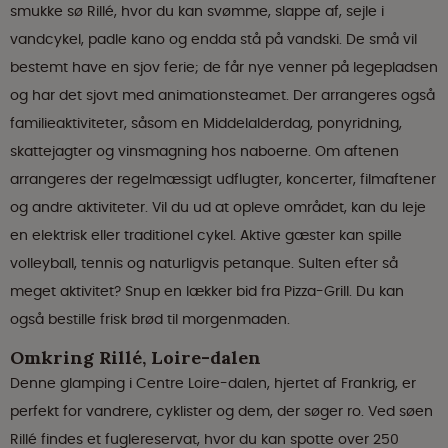
smukke sø Rillé, hvor du kan svømme, slappe af, sejle i
vandcykel, padle kano og endda stå på vandski. De små vil
bestemt have en sjov ferie; de får nye venner på legepladsen
og har det sjovt med animationsteamet. Der arrangeres også
familieaktiviteter, såsom en Middelalderdag, ponyridning,
skattejagter og vinsmagning hos naboerne. Om aftenen
arrangeres der regelmæssigt udflugter, koncerter, filmaftener
og andre aktiviteter. Vil du ud at opleve området, kan du leje
en elektrisk eller traditionel cykel. Aktive gæster kan spille
volleyball, tennis og naturligvis petanque. Sulten efter så
meget aktivitet? Snup en lækker bid fra Pizza-Grill. Du kan
også bestille frisk brød til morgenmaden.
Omkring Rillé, Loire-dalen
Denne glamping i Centre Loire-dalen, hjertet af Frankrig, er
perfekt for vandrere, cyklister og dem, der søger ro. Ved søen
Rillé findes et fuglereservat, hvor du kan spotte over 250